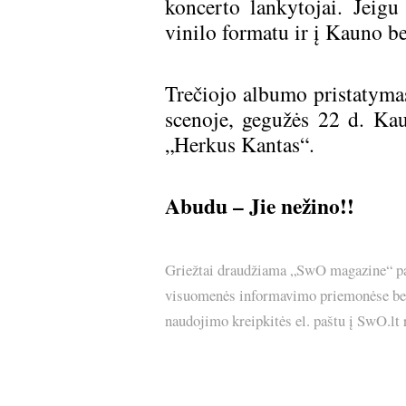
koncerto lankytojai. Jeigu
vinilo formatu ir į Kauno b
Trečiojo albumo pristatyma
scenoje, gegužės 22 d. Ka
„Herkus Kantas“.
Abudu – Jie nežino!!
Griežtai draudžiama „SwO magazine“ pask
visuomenės informavimo priemonėse bei p
naudojimo kreipkitės el. paštu į SwO.lt