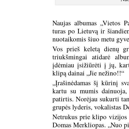
Naujas albumas „Vietos Pas
turas po Lietuvą ir šiandie
nuotaikomis šiuo metu gyve
Vos prieš keletą dienų gr
triukšmingai atidarė alb
įdėmiau įsižiūrėti į jų, k
klipą dainai „Jie nežino!!“
„Įrašinėdamas šį kūrinį sv
kartu su mumis dainuoja, 
patirtis. Norėjau sukurti ta
grupės lyderis, vokalistas 
Netrukus prie klipo vizijos 
Domas Merkliopas. „Nuo pir