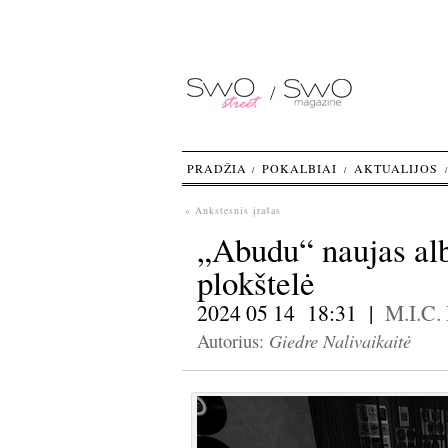
PRADŽIA
POKALBIAI
AKTUALIJOS
« Ankstesnis įrašas
„Abudu“ naujas alb
plokštelė
2024 05 14 18:31 |
M.I.C.
Giedre Nalivaikaitė
Autorius: