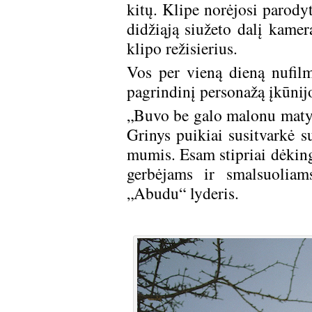
kitų. Klipe norėjosi parodyt
didžiąją siužeto dalį kamer
klipo režisierius.
Vos per vieną dieną nufil
pagrindinį personažą įkūnij
„Buvo be galo malonu matyt
Grinys puikiai susitvarkė s
mumis. Esam stipriai dėking
gerbėjams ir smalsuoliams
„Abudu“ lyderis.