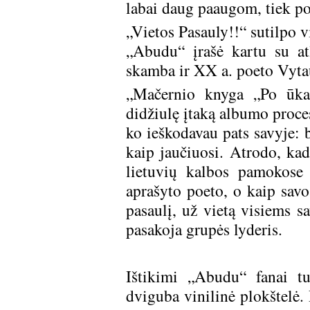
labai daug paaugom, tiek po
„Vietos Pasauly!!“ sutilpo v
„Abudu“ įrašė kartu su at
skamba ir XX a. poeto Vyta
„Mačernio knyga „Po ūka
didžiulę įtaką albumo proces
ko ieškodavau pats savyje: bū
kaip jaučiuosi. Atrodo, ka
lietuvių kalbos pamokose
aprašyto poeto, o kaip savo
pasaulį, už vietą visiems s
pasakoja grupės lyderis.
Ištikimi „Abudu“ fanai tu
dviguba vinilinė plokštelė. 