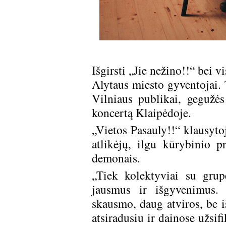
Išgirsti „Jie nežino!!“ bei 
Alytaus miesto gyventojai. 
Vilniaus publikai, gegužė
koncertą Klaipėdoje.
„Vietos Pasauly!!“ klausytoj
atlikėjų, ilgu kūrybinio p
demonais.
„Tiek kolektyviai su grup
jausmus ir išgyvenimus. 
skausmo, daug atviros, be i
atsiradusiu ir dainose užsif