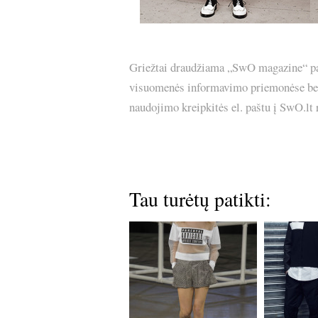
Griežtai draudžiama „SwO magazine“ pask
visuomenės informavimo priemonėse bei p
naudojimo kreipkitės el. paštu į SwO.lt
Tau turėtų patikti: