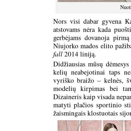
Nuot
Nors visi dabar gyvena Ka
atstovams nėra kada puošti
gerbėjams dovanoja pirmą 
Niujorko mados elito paži
fall
2014 liniją.
Didžiausias mūsų dėmesys n
kelių neabejotinai taps n
vyriško braižo – kelnės, š
modelių kirpimas bei tams
Dizaineris kaip visada nepami
matyti plačios sportinio sti
žaismingais klostuotais sijon