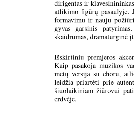
dirigentas ir klavesininink
atlikimo figūrų pasaulyje. 
formavimu ir nauju požiūr
gyvas garsinis patyrimas
skaidrumas, dramaturginė įta
Išskirtiniu premjeros akce
Kaip pasakoja muzikos va
metų versija su choru, atl
leidžia priartėti prie aute
šiuolaikiniam žiūrovui pat
erdvėje.