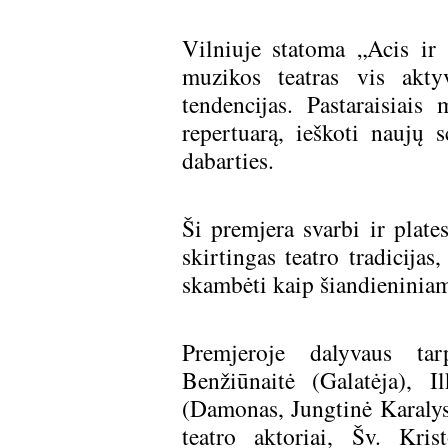
Vilniuje statoma „Acis ir
muzikos teatras vis aktyv
tendencijas. Pastaraisiais
repertuarą, ieškoti naujų s
dabarties.
Ši premjera svarbi ir plate
skirtingas teatro tradicijas
skambėti kaip šiandieninia
Premjeroje dalyvaus tar
Benžiūnaitė (Galatėja), 
(Damonas, Jungtinė Karalyst
teatro aktoriai, Šv. Kris