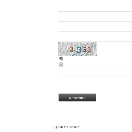
Į puslapio viršų ^