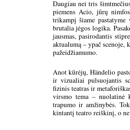
Daugiau nei tris šimtmečius
piemens Acio, jūrų nimfos
trikampį šiame pastatyme vi
brutalia jėgos logika. Pasak
jausmas, pasirodantis stipr
aktualumą – ypač scenoje, k
pažeidžiamumo.
Anot kūrėjų, Händelio pastor
ir vizualiai pulsuojantis 
fizinis teatras ir metaforiš
virsmo tema – nuolatinė k
trapumo ir amžinybės. Toki
kintantį teatro reiškinį, o n