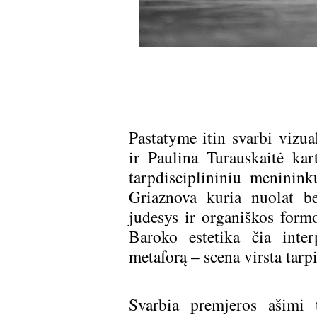
Pastatyme itin svarbi vizu
ir Paulina Turauskaitė ka
tarpdisciplininiu meninin
Griaznova kuria nuolat bes
judesys ir organiškos form
Baroko estetika čia inte
metaforą – scena virsta tarpi
Svarbia premjeros ašimi 