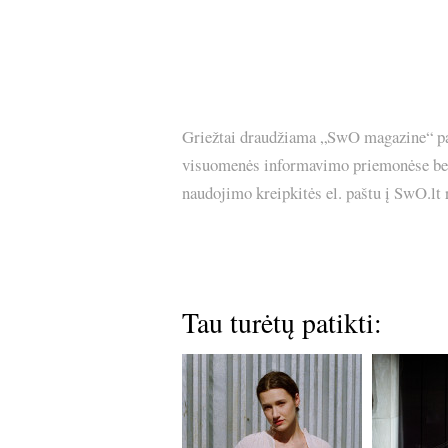
Griežtai draudžiama „SwO magazine“ pask
visuomenės informavimo priemonėse bei p
naudojimo kreipkitės el. paštu į SwO.lt
Tau turėtų patikti: