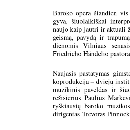
Baroko opera šiandien vis
gyva, šiuolaikiškai inter
naujo kaip jautri ir aktuali
geismą, pavydą ir trapumą,
dienomis Vilniaus senasi
Friedricho Händelio pastoral
Naujasis pastatymas gimst
koprodukcija – dviejų instit
muzikinis paveldas ir šiu
režisierius Paulius Markevi
ryškiausių baroko muzikos
dirigentas Trevoras Pinnock