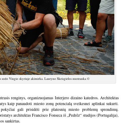
kos sodo Vingio skyriuje akimirka. Lauryno Skeisgielos nuotrauka ©
trasis renginys, organizuojamas Interjero dizaino katedros. Architektas
tys kaip panaudoti miesto zonų potencialą sveikesnei aplinkai sukurti.
pokyčiai gali prisidėti prie platesnių miesto problemų sprendimų.
ristatys architektas Francisco Fonseca iš „Pedrêz“ studijos (Portugalija),
os sankirtas.