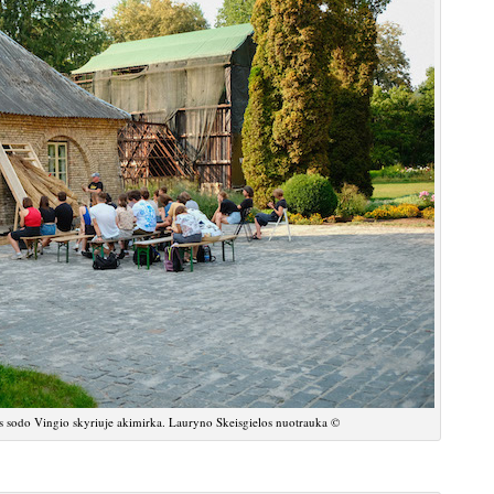
kos sodo Vingio skyriuje akimirka. Lauryno Skeisgielos nuotrauka ©