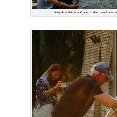
Kūrybinių dirbtuvių Vilniaus Universiteto Botani