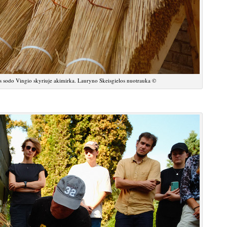
kos sodo Vingio skyriuje akimirka. Lauryno Skeisgielos nuotrauka ©