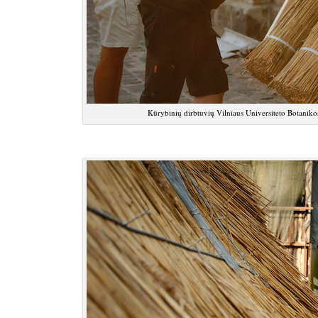
Kūrybinių dirbtuvių Vilniaus Universiteto Botani