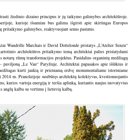
rasti žiedinio dizaino principus ir jų taikymo galimybes architektūroje.
erijoje, kurioje išsamiau bus galima išgirsti apie skirtingas Europos
ų pritaikymo galimybes, reaktyvuojant senus pastatus.
ktai Wandrille Marchais ir David Dottelonde pristatys „L’Atelier Senzu“
artotinio architektūros pritaikymo temą architektai palies pristatydami
us notarų rūmų transformacijos projektus. Pasidalins organinių medžiagų
 paviljoną „Le Vau“ Paryžiuje. Architektai papasakos apie iššūkius ir
 medžiagas kurti jaukią ir prieinamą erdvę monumentaliame istoriniame
i 2014 m. Prancūzijoje susibūręs architektų kolektyvas, kvestionuojantis
, kurios vartoja energiją ir teršia aplinką, kuriantis naujus inovatyvius
s anglų kalba su vertimu į lietuvių kalbą.