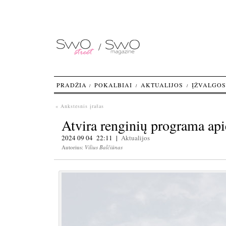
PRADŽIA
POKALBIAI
AKTUALIJOS
ĮŽVALGOS
« Ankstesnis įrašas
Atvira renginių programa api
2024 09 04 22:11 |
Aktualijos
Autorius:
Vilius Balčiūnas