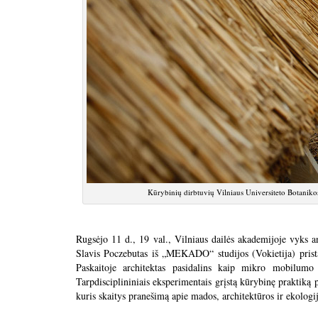
Kūrybinių dirbtuvių Vilniaus Universiteto Botani
Rugsėjo 11 d., 19 val., Vilniaus dailės akademijoje vyks an
Slavis Poczebutas iš „MEKADO“ studijos (Vokietija) prista
Paskaitoje architektas pasidalins kaip mikro mobilumo 
Tarpdisciplininiais eksperimentais grįstą kūrybinę praktiką p
kuris skaitys pranešimą apie mados, architektūros ir ekologij