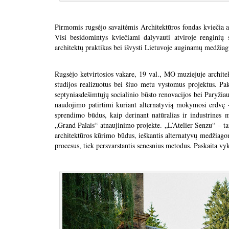
Pirmomis rugsėjo savaitėmis Architektūros fondas kviečia at
Visi besidomintys kviečiami dalyvauti atviroje renginių s
architektų praktikas bei išvysti Lietuvoje auginamų medžiag
Rugsėjo ketvirtosios vakare, 19 val., MO muziejuje archite
studijos realizuotus bei šiuo metu vystomus projektus. Pak
septyniasdešimtųjų socialinio būsto renovacijos bei Paryžia
naudojimo patirtimi kuriant alternatyvią mokymosi erdvę –
sprendimo būdus, kaip derinant natūralias ir industrines
„Grand Palais“ atnaujinimo projekte. „L’Atelier Senzu“ – ta
architektūros kūrimo būdus, ieškantis alternatyvų medžiagoms
procesus, tiek persvarstantis senesnius metodus. Paskaita vyk