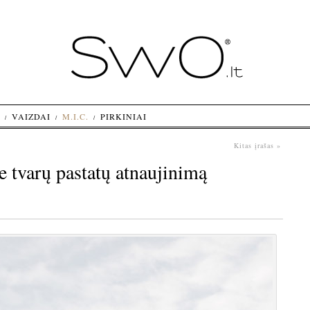
VAIZDAI
M.I.C.
PIRKINIAI
Kitas įrašas »
e tvarų pastatų atnaujinimą