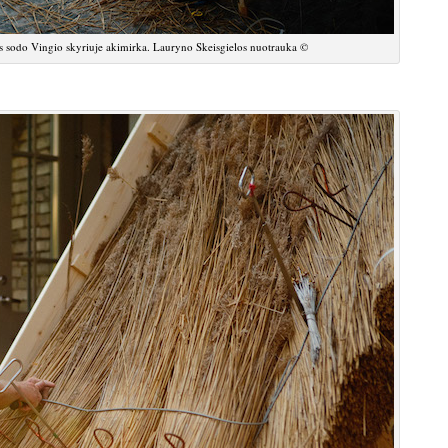
kos sodo Vingio skyriuje akimirka. Lauryno Skeisgielos nuotrauka ©