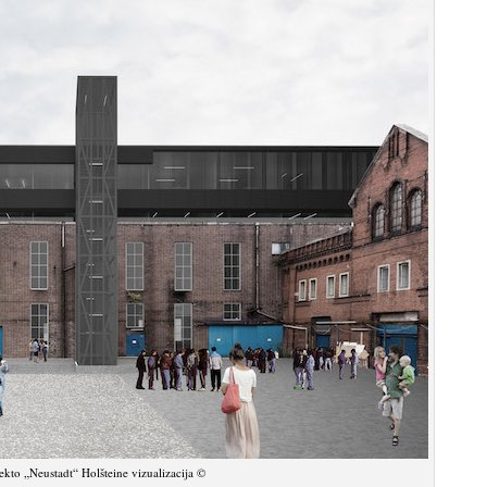
to „Neustadt“ Holšteine vizualizacija ©