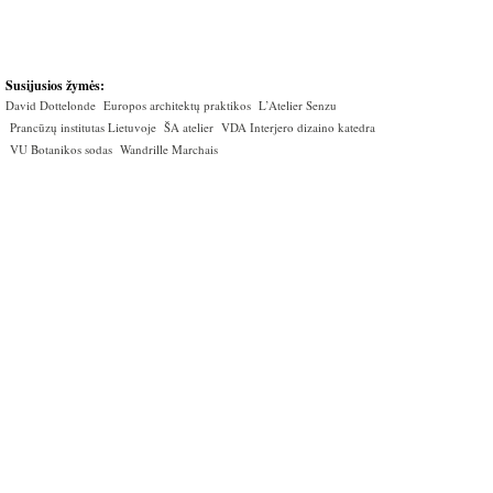
Susijusios žymės:
David Dottelonde
Europos architektų praktikos
L’Atelier Senzu
Prancūzų institutas Lietuvoje
ŠA atelier
VDA Interjero dizaino katedra
VU Botanikos sodas
Wandrille Marchais