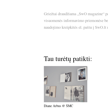
Griežtai draudžiama „SwO magazine“ pask
visuomenės informavimo priemonėse bei p
naudojimo kreipkitės el. paštu į SwO.lt
Tau turėtų patikti:
Diane Arbus @ ŠMC