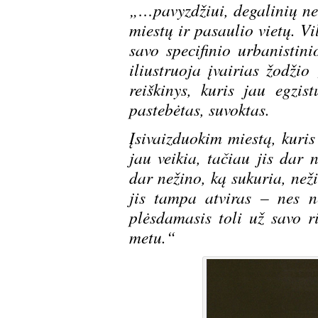
„…pavyzdžiui, degalinių n
miestų ir pasaulio vietų. Vi
savo specifinio urbanistini
iliustruoja įvairias žodž
reiškinys, kuris jau egzi
pastebėtas, suvoktas.
Įsivaizduokim miestą, kuris
jau veikia, tačiau jis dar 
dar nežino, ką sukuria, neži
jis tampa atviras – nes ne
plėsdamasis toli už savo ri
metu.“