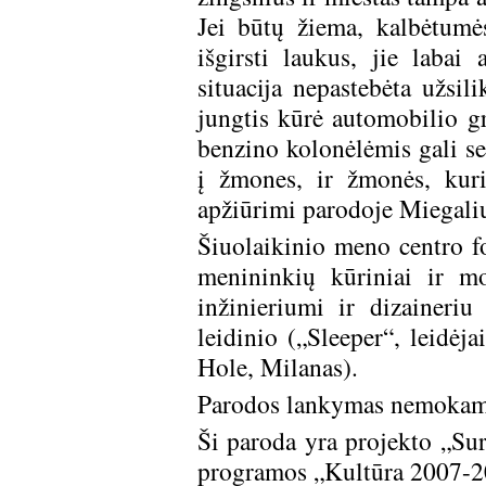
Jei būtų žiema, kalbėtumės
išgirsti laukus, jie labai 
situacija nepastebėta užsil
jungtis kūrė automobilio gr
benzino kolonėlėmis gali sek
į žmones, ir žmonės, kuri
apžiūrimi parodoje Miegali
Šiuolaikinio meno centro fo
menininkių kūriniai ir mo
inžinieriumi ir dizaineri
leidinio („Sleeper“, leidė
Hole, Milanas).
Parodos lankymas nemokam
Ši paroda yra projekto „Sur
programos „Kultūra 2007-2