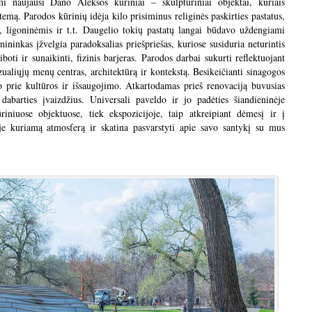
omi naujausi Dano Aleksos kūriniai – skulptūriniai objektai, kuriais
mą. Parodos kūrinių idėja kilo prisiminus religinės paskirties pastatus,
s, ligoninėmis ir t.t. Daugelio tokių pastatų langai būdavo uždengiami
inkas įžvelgia paradoksalias priešpriešas, kuriose susiduria neturintis
boti ir sunaikinti, fizinis barjeras. Parodos darbai sukurti reflektuojant
ualiųjų menų centras, architektūrą ir kontekstą. Besikeičianti sinagogos
o prie kultūros ir išsaugojimo. Atkartodamas prieš renovaciją buvusias
 dabarties įvaizdžius. Universali paveldo ir jo padėties šiandieninėje
riniuose objektuose, tiek ekspozicijoje, taip atkreipiant dėmesį ir į
je kuriamą atmosferą ir skatina pasvarstyti apie savo santykį su mus