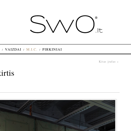
VAIZDAI
M.I.C.
PIRKINIAI
Kitas įrašas »
irtis