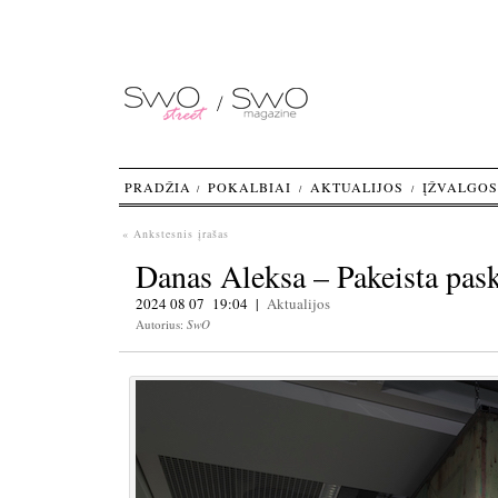
PRADŽIA
POKALBIAI
AKTUALIJOS
ĮŽVALGOS
« Ankstesnis įrašas
Danas Aleksa – Pakeista pask
2024 08 07 19:04 |
Aktualijos
Autorius:
SwO