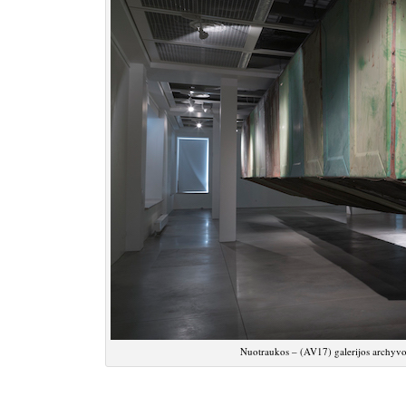
Nuotraukos – (AV17) galerijos archyvo