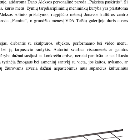
uje, atidaroma Dano Aleksos personalinė paroda „Pakeista paskirtis“. Ši
is, kurio metu žymių tarpdisciplininių menininkų kūryba yra pristatoma
leksos solinio pristatymo, rugpjūčio mėnesį Jonavos kultūros centro
aroda „Femina“, o gruodžio mėnesį VDA Telšių galerijoje duris atvers
jas, dirbantis su skulptūros, objekto, performanso bei video menu.
 bei jų tarpusavio santykis. Autoriui svarbus visuomenės ar gamtos
kūryba dažnai susijusi su konkrečia erdve, neretai pamiršta ar net likusia
tyrinėja žmogaus bei asmeninį santykį su vieta, jos kaitos, nyksmo, ar
dų žiūrovams atveria dažnai nepastebimus mus supančius kultūrinius