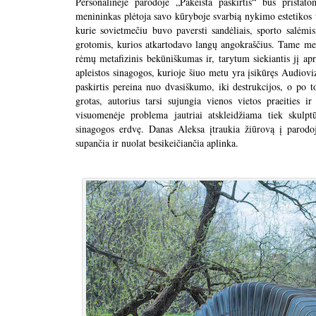
Personalinėje parodoje „Pakeista paskirtis“ bus pristat
menininkas plėtoja savo kūryboje svarbią nykimo estetikos te
kurie sovietmečiu buvo paversti sandėliais, sporto salėmi
grotomis, kurios atkartodavo langų angokraščius. Tame menin
rėmų metafizinis bekūniškumas ir, tarytum siekiantis jį apri
apleistos sinagogos, kurioje šiuo metu yra įsikūręs Audioviz
paskirtis pereina nuo dvasiškumo, iki destrukcijos, o po t
grotas, autorius tarsi sujungia vienos vietos praeities ir
visuomenėje problema jautriai atskleidžiama tiek skulptū
sinagogos erdvę. Danas Aleksa įtraukia žiūrovą į parodo
supančia ir nuolat besikeičiančia aplinka.