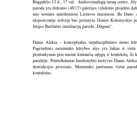
Rugpjūčio 13 d., 17 val. Audiovizualiųjų menų centre, Alyt
paroda yra didesnio (AV17) galerijos vykdomo projekto dal
nuo sostinės nutolusiuose Lietuvos miestuose. Be Dano A
ekspozicinėje erdvėje bus pristatyta Deniso Kolomyckio p
Jurgos Barilaitės instaliacijų paroda „Dugnas“.
Danas Aleksa – konceptualus tarpdisciplininio meno kūrė
Pagrindinės menininko kūrybos ašys yra laikas ir vieta
prisitaikymas prie nuolat kintančių sąlygų ir kontekstų. Jo 
paraštėje. Pasitelkdamas kasdienybės motyvus Danas Aleksa 
destrukcijos procesais. Menininko jautrumas vietai paro
kontekstus.