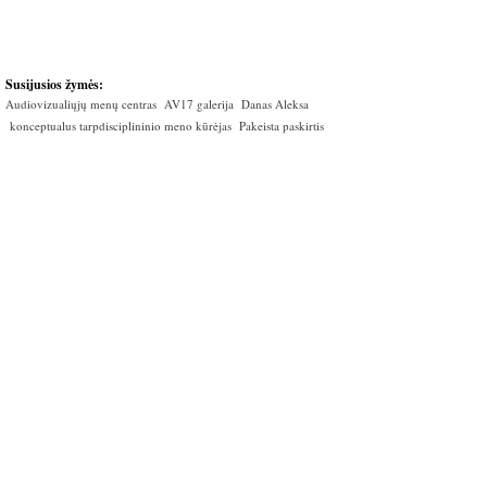
Susijusios žymės:
Audiovizualiųjų menų centras
AV17 galerija
Danas Aleksa
konceptualus tarpdisciplininio meno kūrėjas
Pakeista paskirtis