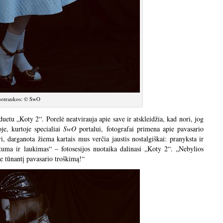
otraukos: © SwO
uetu „Koty 2“. Porelė neatvirauja apie save ir atskleidžia, kad nori, jog
oje, kurtoje specialiai
SwO
portalui, fotografai primena apie pavasario
i, darganota žiema kartais mus verčia jaustis nostalgiškai: pranyksta ir
uštuma ir laukimas“ – fotosesijos nuotaika dalinasi „Koty 2“. „Nebylios
je tūnantį pavasario troškimą!“