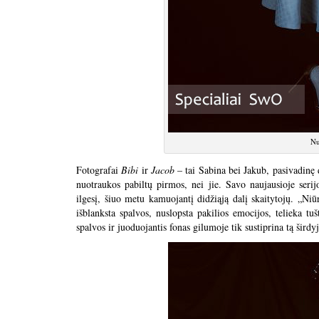
Nu
Fotografai
Bibi
ir
Jacob
– tai Sabina bei Jakub, pasivadinę d
nuotraukos pabiltų pirmos, nei jie. Savo naujausioje serij
ilgesį, šiuo metu kamuojantį didžiąją dalį skaitytojų. „Niūr
išblanksta spalvos, nuslopsta pakilios emocijos, telieka t
spalvos ir juoduojantis fonas gilumoje tik sustiprina tą širdy