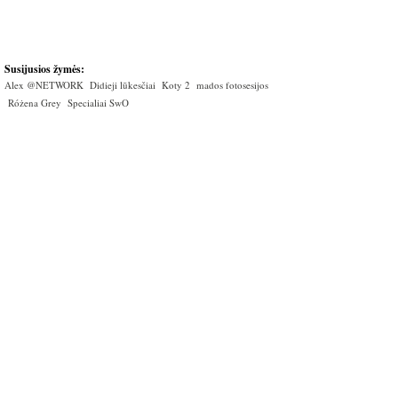
Susijusios žymės:
Alex @NETWORK
Didieji lūkesčiai
Koty 2
mados fotosesijos
Różena Grey
Specialiai SwO