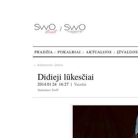
PRADŽIA
POKALBIAI
AKTUALIJOS
ĮŽVALGOS
« Ankstesnis įrašas
Didieji lūkesčiai
2014 01 24 16:27 |
Vaizdai
Autorius:
SwO