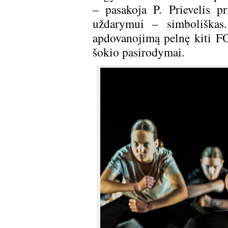
– pasakoja P. Prievelis p
uždarymui – simboliškas
apdovanojimą pelnę kiti F
šokio pasirodymai.