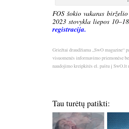
FOS šokio vakaras birželio
2023 stovykla liepos 10–18
registracija
.
Griežtai draudžiama „SwO magazine“ pask
visuomenės informavimo priemonėse bei p
naudojimo kreipkitės el. paštu į SwO.lt
Tau turėtų patikti: