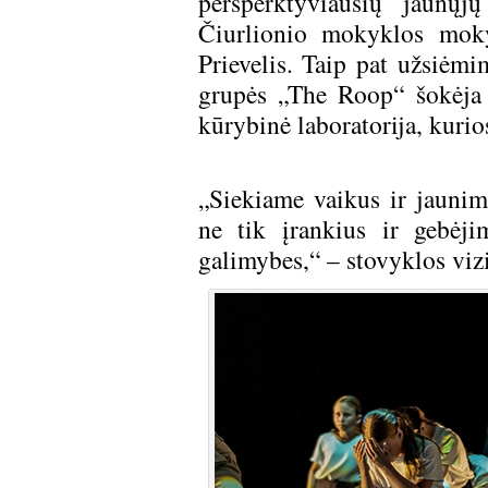
persperktyviausių jaunų
Čiurlionio mokyklos moky
Prievelis. Taip pat užsiėm
grupės „The Roop“ šokėja 
kūrybinė laboratorija, kuri
„Siekiame vaikus ir jaunimą
ne tik įrankius ir gebėj
galimybes,“ – stovyklos vizi