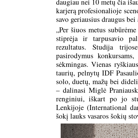
daugiau nei 10 metų čia išau
karjerą profesionalioje scen
savo geriausius draugus bei 
„Per šiuos metus subūrėme
stiprėja ir tarpusavio p
rezultatus. Studija trijo
pasirodymus konkursams, 
sėkmingas. Vienas ryškiau
taurių, pelnytų IDF Pasaul
solo, duetų, mažų bei dideli
– dalinasi Miglė Praniaus
renginiui, iškart po jo 
Lenkijoje (International d
šokį lauks vasaros šokių s