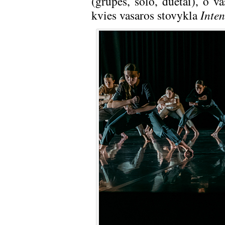
(grupės, solo, duetai), o va
kvies vasaros stovykla
Inte