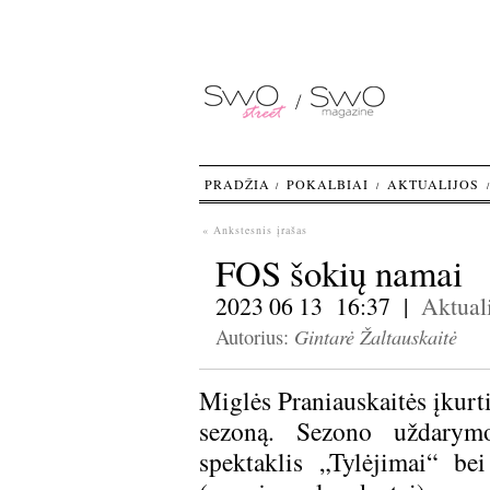
PRADŽIA
POKALBIAI
AKTUALIJOS
« Ankstesnis įrašas
FOS šokių namai
2023 06 13 16:37 |
Aktuali
Gintarė Žaltauskaitė
Autorius:
Miglės Praniauskaitės įkurt
sezoną. Sezono uždarymo
spektaklis „Tylėjimai“ be