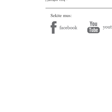
Į puslapio viršų ^
Sekite mus: