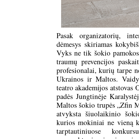
Pasak organizatorių, int
dėmesys skiriamas kokybišk
Vyks ne tik šokio pamokos, 
traumų prevencijos paskai
profesionalai, kurių tarpe n
Ukrainos ir Maltos. Vaid
teatro akademijos atstovas 
padės Jungtinėje Karalystėj
Maltos šokio trupės „Zfin M
atvyksta šiuolaikinio šo
kurios mokiniai ne vieną k
tarptautiniuose konku