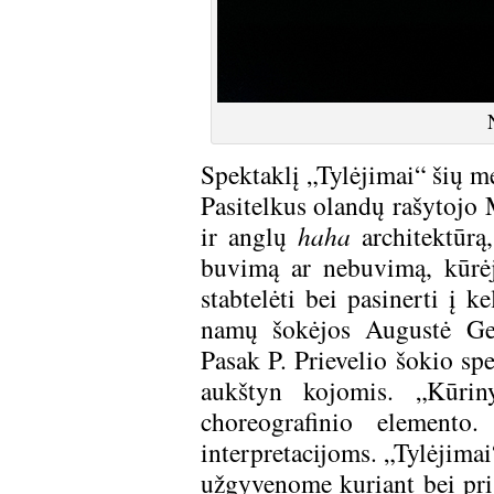
Spektaklį „Tylėjimai“ šių me
Pasitelkus olandų rašytojo
ir anglų
haha
architektūr
buvimą ar nebuvimą, kūrėj
stabtelėti bei pasinerti į 
namų šokėjos Augustė Gelž
Pasak P. Prievelio šokio sp
aukštyn kojomis. „Kūriny
choreografinio elemento
interpretacijoms. „Tylėjima
užgyvenome kuriant bei pris