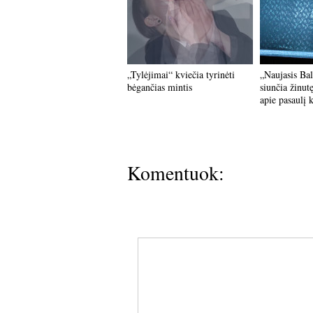
„Tylėjimai“ kviečia tyrinėti
„Naujasis Bal
bėgančias mintis
siunčia žinut
apie pasaulį k
Komentuok: