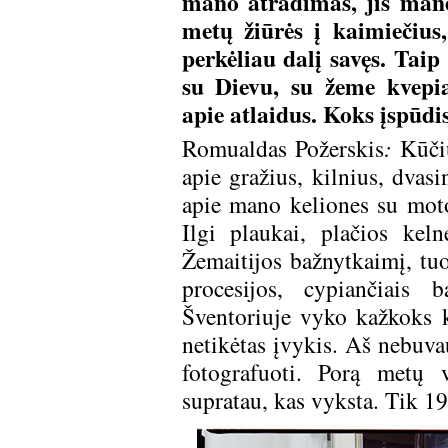
mano atradimas, jis mane
metų žiūrės į kaimiečius,
perkėliau dalį savęs. Tai
su Dievu, su žeme kvepia
apie atlaidus. Koks įspūdi
Romualdas Požerskis
:
Kūčių
apie gražius, kilnius, dvas
apie mano keliones su mot
Ilgi plaukai, plačios kel
Žemaitijos bažnytkaimį, tuo
procesijos, cypiančiais 
Šventoriuje vyko kažkoks k
netikėtas įvykis. Aš nebuva
fotografuoti. Porą metų v
supratau, kas vyksta. Tik 19