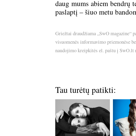
daug mums abiem bendrų tem
paslaptį – šiuo metu bandom
Griežtai draudžiama „SwO magazine“ pask
visuomenės informavimo priemonėse bei p
naudojimo kreipkitės el. paštu į SwO.lt
Tau turėtų patikti: