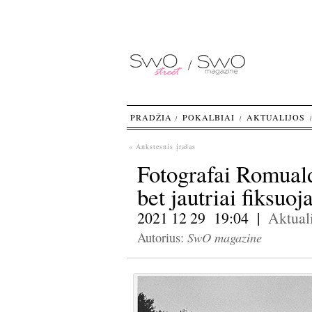
PRADŽIA
POKALBIAI
AKTUALIJOS
« Ankstesnis įrašas
Fotografai Romuald
bet jautriai fiksuo
2021 12 29 19:04 |
Aktuali
SwO magazine
Autorius: