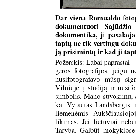
Dar viena Romualdo fotogr
dokumentuoti Sąjūdžio 
dokumentika, ji pasakoja 
taptų ne tik vertingu do
ją prisimintų ir kad ji tap
Požerskis: Labai paprastai – 
geros fotografijos, jeigu 
nusifotografavo mūsų sig
Vilniuje į studiją ir nusi
simbolis. Mano suvokimu, aš
kai Vytautas Landsbergis i
liemenėmis Aukščiausiojo
likimas. Jei lietuviai neb
Taryba. Galbūt mokyklose 