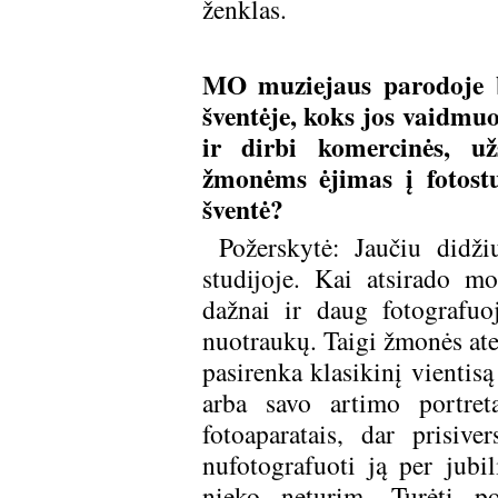
ženklas.
MO muziejaus parodoje b
šventėje, koks jos vaidmuo.
ir dirbi komercinės, už
žmonėms ėjimas į fotost
šventė?
Požerskytė: Jaučiu didži
studijoje. Kai atsirado mo
dažnai ir daug fotografuoj
nuotraukų. Taigi žmonės atei
pasirenka klasikinį vientisą
arba savo artimo portret
fotoaparatais, dar prisive
nufotografuoti ją per jubil
nieko neturim. Turėti p