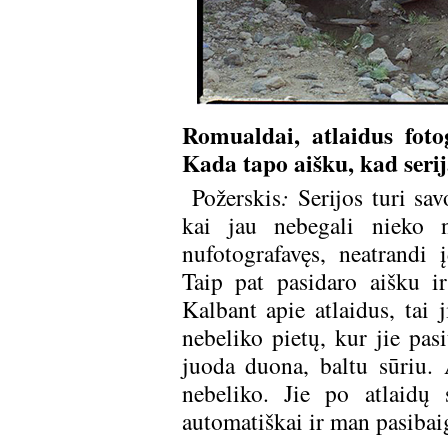
Romualdai, atlaidus foto
Kada tapo aišku, kad seri
Požerskis
:
Serijos turi sav
kai jau nebegali nieko n
nufotografavęs, neatrandi
Taip pat pasidaro aišku ir 
Kalbant apie atlaidus, tai 
nebeliko pietų, kur jie pasi
juoda duona, baltu sūriu.
nebeliko. Jie po atlaidų 
automatiškai ir man pasibaig