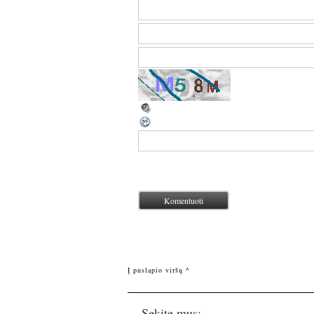
Į puslapio viršų ^
Sekite mus: