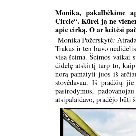
Monika, pakalbėkime api
Circle“. Kūrei ją ne vien
apie cirką. O ar keitėsi p
Monika Požerskytė
:
Atrada
Trakus ir ten buvo nedideli
visa šeima. Šeimos vaikai s
didelę atskirtį tarp to, ka
norą pamatyti juos iš arčia
stovėdavau. Iš pradžių ji
pasirodymus, padovanojau 
atsipalaidavo, pradėjo būti ša