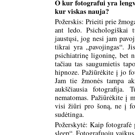
O kur fotografui yra leng
kur viskas nauja?
Požerskis: Prieiti prie žmoga
ant ledo. Psichologiškai 
jaustųsi, jog nesi jam pavo
tikrai yra „pavojingas“. J
psichiatrinę ligoninę, bet 
tačiau tas saugumietis tap
hipnoze. Pažiūrėkite į jo fo
Jam tie žmonės tampa akto
aukščiausia fotografija. 
nematomas. Pažiūrėkite į ma
visi žiūri pro šoną, ne į 
sudėtinga.
Požerskytė: Kaip fotografė 
sleep“. Fotografuoju vaikus