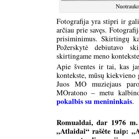
Nuotrauko
Fotografija yra stipri ir ga
arčiau prie savęs. Fotograf
prisiminimus. Skirtingų 
Požerskytė debiutavo ski
skirtingame meno kontekste. 
Apie šventes ir tai, kas ja
kontekste, mūsų kiekvieno g
Juos MO muziejaus parod
MOratono – metu kalbino
pokalbis su menininkais
.
Romualdai, dar 1976 m.
„Atlaidai“ rašėte taip: „