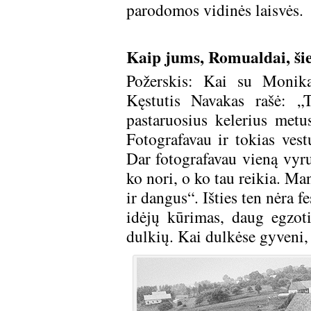
parodomos vidinės laisvės.
Kaip jums, Romualdai, šie
Požerskis: Kai su Monik
Kęstutis Navakas rašė: „T
pastaruosius kelerius metu
Fotografavau ir tokias ves
Dar fotografavau vieną vyru
ko nori, o ko tau reikia. Ma
ir dangus“. Išties ten nėra f
idėjų kūrimas, daug egzoti
dulkių. Kai dulkėse gyveni, t