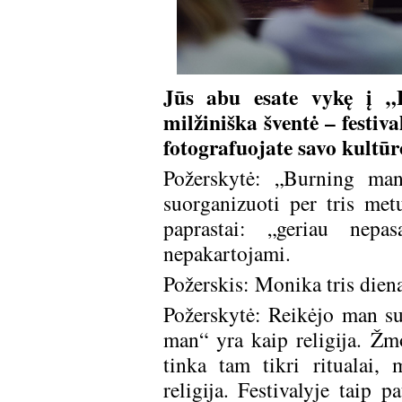
Jūs abu esate vykę į „B
milžiniška šventė – festiva
fotografuojate savo kultūro
Požerskytė: „Burning man
suorganizuoti per tris metu
paprastai: „geriau nepas
nepakartojami.
Požerskis: Monika tris dien
Požerskytė: Reikėjo man s
man“ yra kaip religija. Žm
tinka tam tikri ritualai, 
religija. Festivalyje taip 