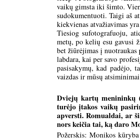
vaikų gimsta iki šimto. Viena
sudokumentuoti. Taigi aš at
kiekvienas atvažiavimas yra 
Tiesiog sufotografuoju, at
metų, po kelių esu gavusi ž
bet žiūrėjimas į nuotraukas 
labdara, kai per savo profes
pasisakymų, kad padėjo, ta
vaizdas ir mūsų atsiminimai
Dviejų kartų menininkų (y
turėjo įtakos vaikų pasi
apversti. Romualdai, ar ši
nors keičia tai, ką daro M
Požerskis: Monikos kūryba 