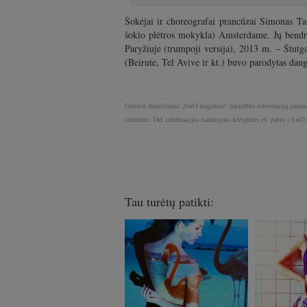
Šokėjai ir choreografai prancūzai Simonas T
šokio plėtros mokykla) Amsterdame. Jų bendra
Paryžiuje (trumpoji versija), 2013 m. – Štutga
(Beirute, Tel Avive ir kt.) buvo parodytas daug
Griežtai draudžiama „SwO magazine“ paskelbta informaciją panaudo
sutikimo. Dėl informacijos naudojimo kreipkitės el. paštu į SwO.
Tau turėtų patikti: