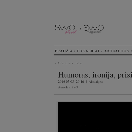
PRADŽIA
POKALBIAI
AKTUALIJOS
« Ankstesnis įrašas
Humoras, ironija, pris
2016 05 05 20:46 |
Aktualijos
Autorius:
SwO