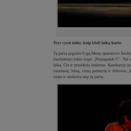
Trys vyrai ieško, kaip leisti laiką kartu
Tą pačią gegužės 9-ąją Menų spaustuvės Juodojo
šiuolaikinio šokio trupė „Propagande C“. Tai sp
laiką. Čia ir prasideda žaidimas. Kambaryje ji
vaizduotę, kūną, vieną partnerių ir žiūrovus, j
scena ir susikerta tarp jų pačių.