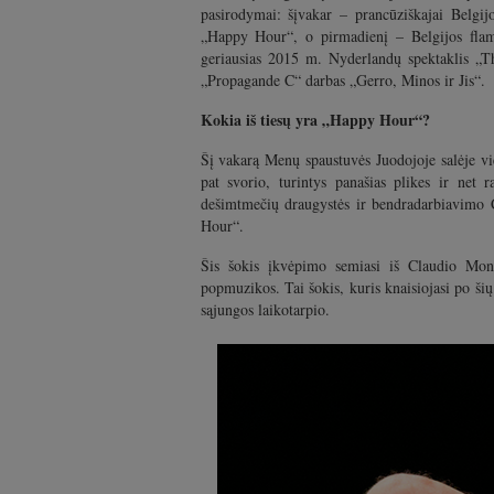
pasirodymai: šįvakar – prancūziškajai Belgij
„Happy Hour“, o pirmadienį – Belgijos fla
geriausias 2015 m. Nyderlandų spektaklis „Th
„Propagande C“ darbas „Gerro, Minos ir Jis“.
Kokia iš tiesų yra „Happy Hour“?
Šį vakarą Menų spaustuvės Juodojoje salėje vi
pat svorio, turintys panašias plikes ir net
dešimtmečių draugystės ir bendradarbiavimo C
Hour“.
Šis šokis įkvėpimo semiasi iš Claudio Mon
popmuzikos. Tai šokis, kuris knaisiojasi po šių
sąjungos laikotarpio.