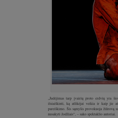
„Judėjimas tarp įvairių proto erdvių yra ši
išsiaiškinti, ką atlikėjai veikia ir kaip jie
pareiškimo. Šis sąmyšis provokuoja žiūrovą sua
nusakyti žodžiais“, – sako spektaklio autoriai.