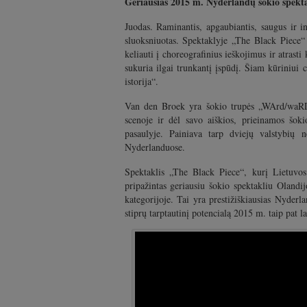
Geriausias
2015 m. Nyderlandų šokio spekta
Juodas. Raminantis, apgaubiantis, saugus ir i
sluoksniuotas. Spektaklyje „The Black Piece“
keliauti į choreografinius ieškojimus ir atrast
sukuria ilgai trunkantį įspūdį. Šiam kūriniui
istorija“.
Van den Broek yra šokio trupės „WArd/waRD“
scenoje ir dėl savo aiškios, prieinamos šokio
pasaulyje. Painiava tarp dviejų valstybių 
Nyderlanduose.
Spektaklis „The Black Piece“, kurį Lietuvo
pripažintas geriausiu šokio spektakliu Oland
kategorijoje. Tai yra prestižiškiausias Nyde
stiprų tarptautinį potencialą 2015 m. taip pat