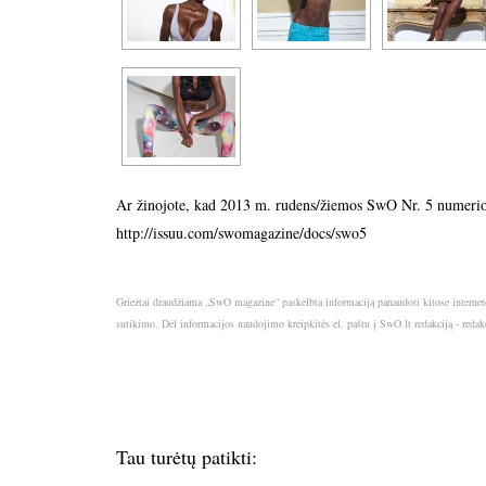
Ar žinojote, kad 2013 m. rudens/žiemos SwO Nr. 5 numerio 
http://issuu.com/swomagazine/docs/swo5
Griežtai draudžiama „SwO magazine“ paskelbta informaciją panaudoti kitose internet
sutikimo. Dėl informacijos naudojimo kreipkitės el. paštu į SwO.lt redakciją - red
Tau turėtų patikti: