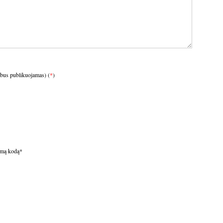
ebus publikuojamas) (
*
)
omą kodą
*