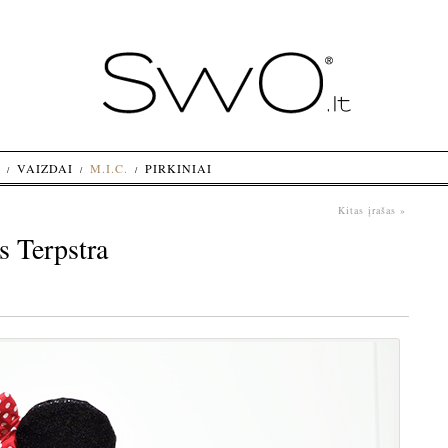
VAIZDAI
M.I.C.
PIRKINIAI
Kitas įrašas »
s Terpstra