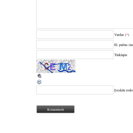
Vardas (
*
)
El. paštas (n
Tinklapis
Įveskite rod