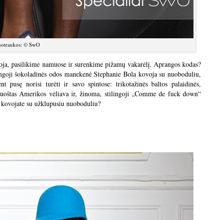
otraukos: © SwO
lioja, pasilikime namuose ir surenkime pižamų vakarėlį. Aprangos kodas?
dingoji šokoladinės odos manekenė Stephanie Bola kovoja su nuoboduliu,
t pusę norisi turėti ir savo spintose: trikotažinės baltos palaidinės,
 puoštas Amerikos vėliava ir, žinoma, stilingoji „Comme de fuck down“
 kovojate su užklupusiu nuoboduliu?