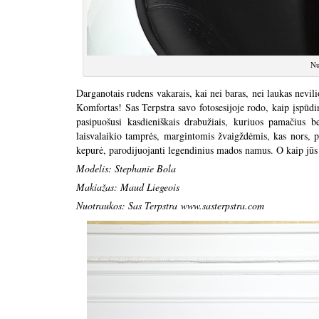
Nu
Darganotais rudens vakarais, kai nei baras, nei laukas nevi
Komfortas! Sas Terpstra savo fotosesijoje rodo, kaip įspū
pasipuošusi kasdieniškais drabužiais, kuriuos pamačius ben
laisvalaikio tamprės, margintomis žvaigždėmis, kas nors,
kepurė, parodijuojanti legendinius mados namus. O kaip jūs
Modelis: Stephanie Bola
Makiažas: Maud Liegeois
Nuotraukos: Sas Terpstra
www.sasterpstra.com