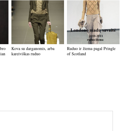
abro
Kova su darganomis, arba
Ruduo ir žiema pagal Pringle
lian
kareiviškas ruduo
of Scotland