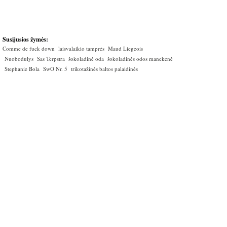
Susijusios žymės:
Comme de fuck down
laisvalaikio tamprės
Maud Liegeois
Nuobodulys
Sas Terpstra
šokoladinė oda
šokoladinės odos manekenė
Stephanie Bola
SwO Nr. 5
trikotažinės baltos palaidinės