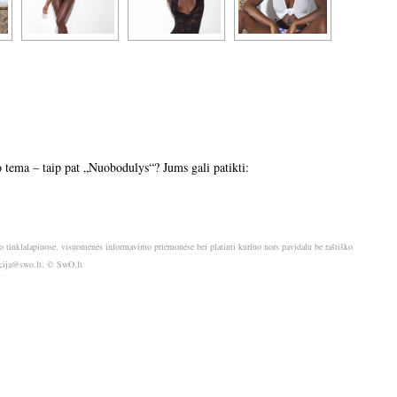
tema – taip pat „Nuobodulys“? Jums gali patikti:
o tinklalapiuose, visuomenės informavimo priemonėse bei platinti kuriuo nors pavidalu be raštiško
akcija@swo.lt. © SwO.lt