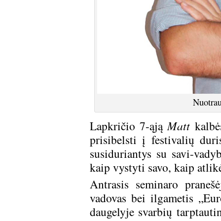
Nuotrau
Lapkričio 7-ąją
Matt
kalbė
prisibelsti į festivalių dur
susiduriantys su savi-vady
kaip vystyti savo, kaip atlik
Antrasis seminaro praneš
vadovas bei ilgametis „Eu
daugelyje svarbių tarptauti