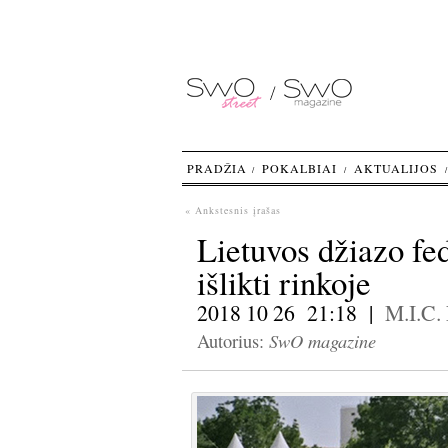
PRADŽIA
POKALBIAI
AKTUALIJOS
« Ankstesnis įrašas
Lietuvos džiazo fed
išlikti rinkoje
2018 10 26 21:18 |
M.I.C.
SwO magazine
Autorius: