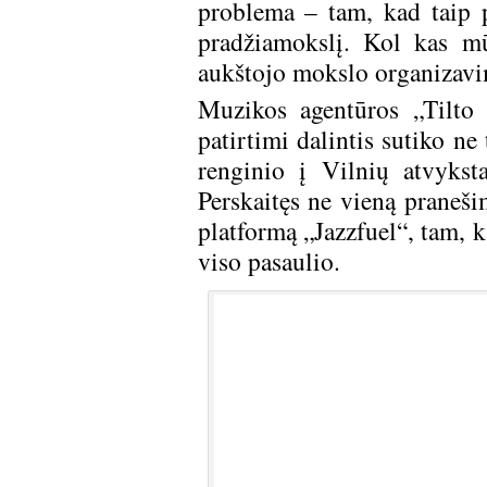
problema – tam, kad taip pa
pradžiamokslį. Kol kas mū
aukštojo mokslo organizavi
Muzikos agentūros „Tilto
patirtimi dalintis sutiko ne
renginio į Vilnių atvykst
Perskaitęs ne vieną praneši
platformą „Jazzfuel“, tam, 
viso pasaulio.