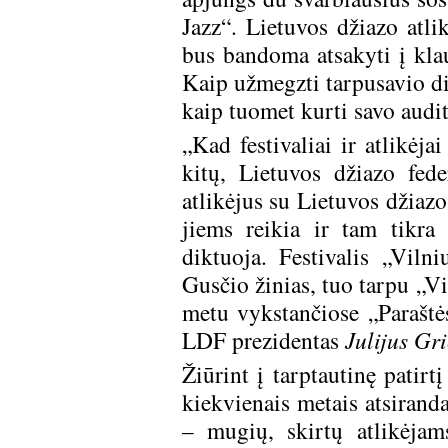
Jazz“. Lietuvos džiazo atl
bus bandoma atsakyti į klau
Kaip užmegzti tarpusavio di
kaip tuomet kurti savo audit
„Kad festivaliai ir atlikėja
kitų, Lietuvos džiazo fe
atlikėjus su Lietuvos džiazo 
jiems reikia ir tam tikra
diktuoja. Festivalis „Vil
Gusčio žinias, tuo tarpu „Vi
metu vykstančiose „Paraštė
LDF prezidentas
Julijus Gri
Žiūrint į tarptautinę patirt
kiekvienais metais atsirand
– mugių, skirtų atlikėjams