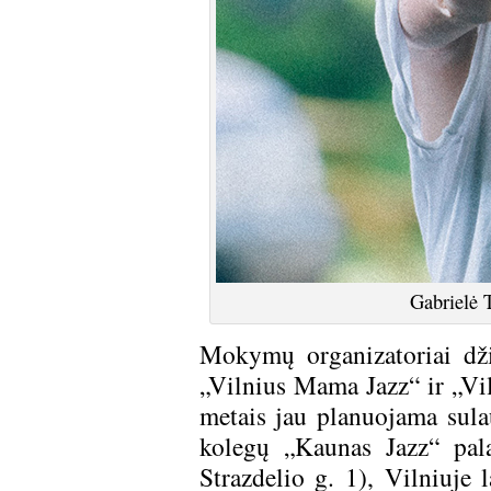
Gabrielė 
Mokymų organizatoriai džia
„Vilnius Mama Jazz“ ir „Viln
metais jau planuojama sulau
kolegų „Kaunas Jazz“ pal
Strazdelio g. 1), Vilniuje 