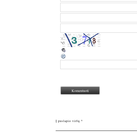
Į puslapio viršų ^