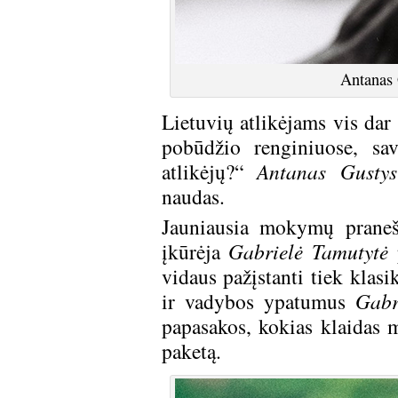
Antanas 
Lietuvių atlikėjams vis dar 
pobūdžio renginiuose, sav
atlikėjų?“
Antanas Gustys
naudas.
Jauniausia mokymų praneš
įkūrėja
Gabrielė Tamutytė
p
vidaus pažįstanti tiek klasi
ir vadybos ypatumus
Gabr
papasakos, kokias klaidas 
paketą.