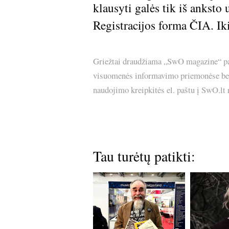
klausyti galės tik iš anksto 
Registracijos forma
ČIA
. I
Griežtai draudžiama „SwO magazine“ pask
visuomenės informavimo priemonėse bei p
naudojimo kreipkitės el. paštu į SwO.lt
Tau turėtų patikti: