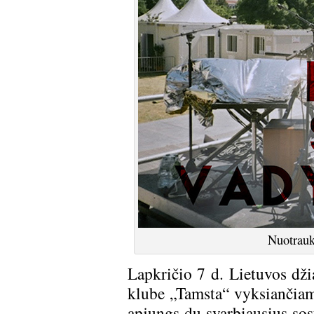
Nuotrauk
Lapkričio 7 d. Lietuvos dži
klube „Tamsta“ vyksiančiame
apjungs du svarbiausius sos