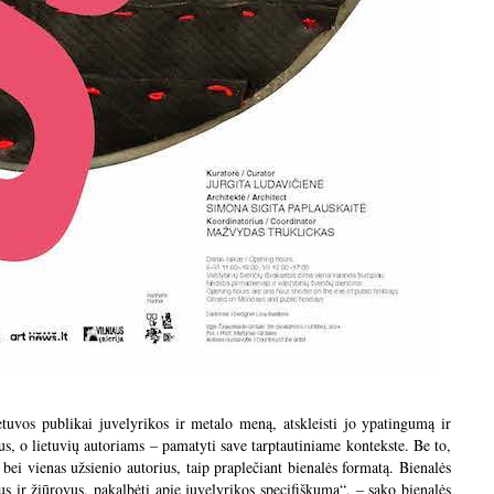
uvos publikai juvelyrikos ir metalo meną, atskleisti jo ypatingumą ir
us, o lietuvių autoriams – pamatyti save tarptautiniame kontekste. Be to,
 bei vienas užsienio autorius, taip praplečiant bienalės formatą. Bienalės
 ir žiūrovus, pakalbėti apie juvelyrikos specifiškumą“, – sako bienalės