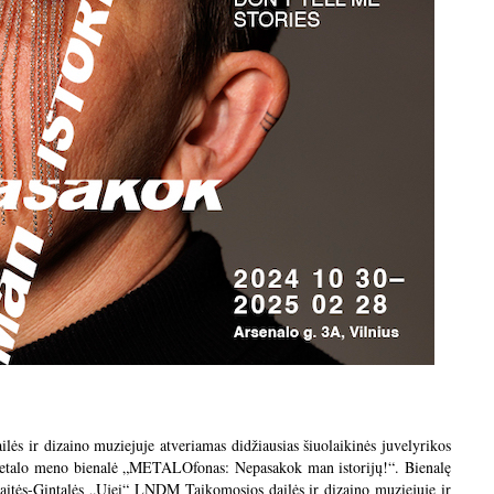
ės ir dizaino muziejuje atveriamas didžiausias šiuolaikinės juvelyrikos
 metalo meno bienalė „METALOfonas: Nepasakok man istorijų!“. Bienalę
kaitės-Gintalės „Ujei“ LNDM Taikomosios dailės ir dizaino muziejuje ir