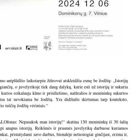
mo antplūdžio laikotarpiu žiūrovui atskleidžia esmę be žodžių: „Istorijų
giančių, o juvelyrikoje tiek daug dalykų, kurie esti už istorijų ir sukuria
kurios reikalauja kūno ir prisilietimo, natūralios ir menininkų sukurtos
visa tai suvokiama be žodžių. Yra didžiulis skirtumas tarp konteksto,
io tuščių žodžių vėriniais.“
ALOfonas: Nepasakok man istorijų!“ skatina 130 menininkų iš 30 šalių
 slypi anapus istorijų. Reikšmės ir prasmės juvelyrikų darbuose kuriamos
ai, pristatydami savo darbus, bienalėje netiesiogiai ginčijasi, erzina ir,