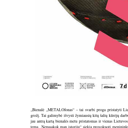
„Bienalė „METALOfonas“ – tai svarbi proga pristatyti Liet
grožį. Tai galimybė išvysti žymiausių kitų šalių kūrėjų darb
jau antrą kartą bienalės metu pristatomas ir vienas Lietuvos
tema „Nepasakok man istorijų“ siekia provokuoti menininkus