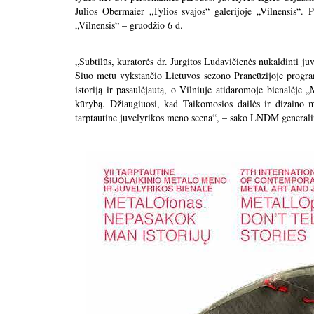
Julios Obermaier „Tylios svajos“ galerijoje „Vilnensis“. P
„Vilnensis“ – gruodžio 6 d.
„Subtilūs, kuratorės dr. Jurgitos Ludavičienės nukaldinti juve
Šiuo metu vykstančio Lietuvos sezono Prancūzijoje program
istoriją ir pasaulėjautą, o Vilniuje atidaromoje bienalėje
kūrybą. Džiaugiuosi, kad Taikomosios dailės ir dizaino 
tarptautine juvelyrikos meno scena“, – sako LNDM generali