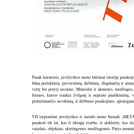
Pasak kuratorės, juvelyrikos meno kūriniai istorijų pasakoji
būna perteklinių, priverstinių, dirbtinių, žlugdančių ir smau
vertę bei potyrį savaime. Mineralai ir akmenys, medžiagos, 
formos, kurios traukia žvilgsnį ir neprašo paaiškinimų, 
praturtinančio suvokimą, ir dirbtinio pasakojimo, apraizganč
VII tarptautinė juvelyrikos ir metalo meno bienalė „MET
pasakoti tik tai, kas iš tikrųjų svarbu, ir atskleisti, kas
vaizdais, objektais, skirtingomis medžiagomis. Patys meninink