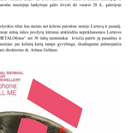
arodas muziejuje lankytojai galės išvysti iki vasario 28 d., galerijoje
lyrikos tiltai šias metais net keliose parodose susiejo Lietuvą ir pasaulį.
oje mūsų šalies juvelyrų kūriniai atskleidžia nepriklausomos Lietuvos
 „METALOfonas“ net 30 šalių menininkai kviečia patirti jų pasaulius ir
muziejus jau kelintą kartą tampa gyvybinga, išradingumu pulsuojančia
nis direktorius dr. Arūnas Gelūnas.