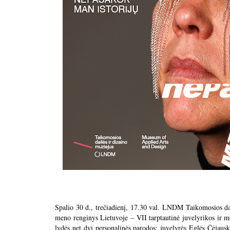
Spalio 30 d., trečiadienį, 17.30 val. LNDM Taikomosios dail
meno renginys Lietuvoje – VII tarptautinė juvelyrikos ir
lydės net dvi personalinės parodos: juvelyrės Eglės Čėjaus