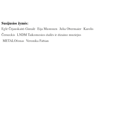
Susijusios žymės:
Eglė Čėjauskaitė-Gintalė
Eija Mustonen
Julia Obermaier
Karolis
Černeckis
LNDM Taikomosios dailės ir dizaino muziejus
METALOfonas
Veronika Fabian