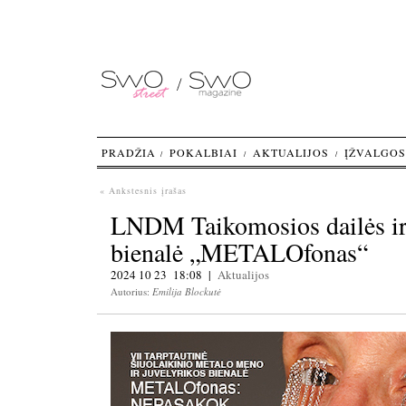
PRADŽIA
POKALBIAI
AKTUALIJOS
ĮŽVALGOS
« Ankstesnis įrašas
LNDM Taikomosios dailės ir 
bienalė „METALOfonas“
2024 10 23 18:08 |
Aktualijos
Autorius:
Emilija Blockutė