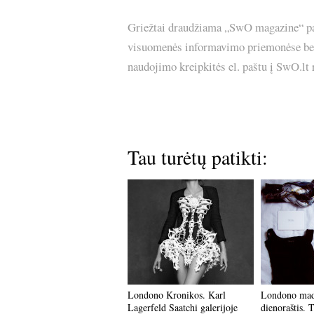
Griežtai draudžiama „SwO magazine“ pask
visuomenės informavimo priemonėse bei p
naudojimo kreipkitės el. paštu į SwO.lt
Tau turėtų patikti:
Londono Kronikos. Karl
Londono mado
Lagerfeld Saatchi galerijoje
dienoraštis. T