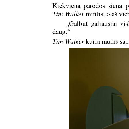
Kiekviena parodos siena p
Tim Walker
mintis, o aš vien
„Galbūt galiausiai viskas
daug.“
Tim Walker
kuria mums sapn