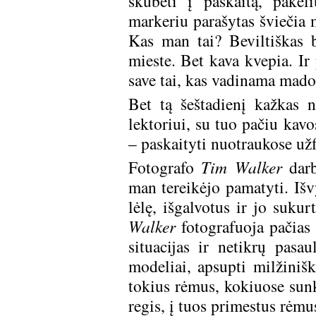
skubėti į paskaitą, pakel
markeriu parašytas šviečia m
Kas man tai? Beviltiškas 
mieste. Bet kava kvepia. Ir 
save tai, kas vadinama mados
Bet tą šeštadienį kažkas 
lektoriui, su tuo pačiu kav
– paskaityti nuotraukose užf
Fotografo
Tim Walker
darb
man tereikėjo pamatyti. Išvy
lėlę, išgalvotus ir jo suku
Walker
fotografuoja pačias 
situacijas ir netikrų pas
modeliai, apsupti milžinišk
tokius rėmus, kokiuose sunku
regis, į tuos primestus rėmus