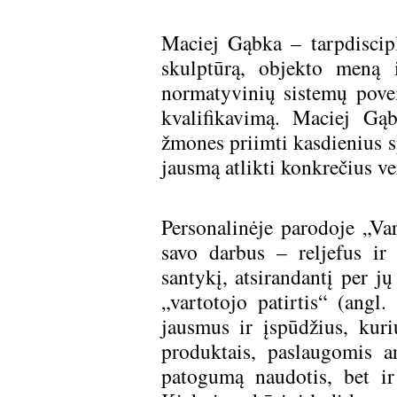
Maciej Gąbka – tarpdiscip
skulptūrą, objekto meną i
normatyvinių sistemų pove
kvalifikavimą. Maciej Gąb
žmones priimti kasdienius s
jausmą atlikti konkrečius ve
Personalinėje parodoje „Var
savo darbus – reljefus ir
santykį, atsirandantį per jų
„vartotojo patirtis“ (ang
jausmus ir įspūdžius, kuri
produktais, paslaugomis a
patogumą naudotis, bet ir 