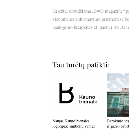
Griežtai draudžiama „SwO magazine“ pask
visuomenės informavimo priemonėse bei p
naudojimo kreipkitės el. paštu į SwO.lt
Tau turėtų patikti:
Naujas Kauno bienalės
Barokinio tea
logotipas: simboliu žymės
ir garso pati