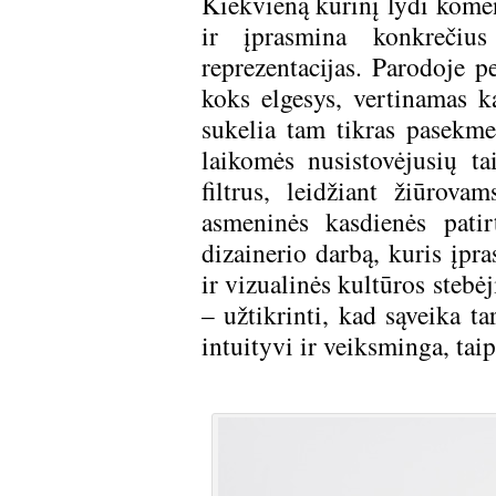
Kiekvieną kūrinį lydi koment
ir įprasmina konkrečius
reprezentacijas. Parodoje 
koks elgesys, vertinamas k
sukelia tam tikras pasekme
laikomės nusistovėjusių t
filtrus, leidžiant žiūrova
asmeninės kasdienės pati
dizainerio darbą, kuris įpr
ir vizualinės kultūros stebė
– užtikrinti, kad sąveika t
intuityvi ir veiksminga, tai