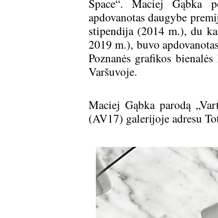
Space“. Maciej Gąbka pe
apdovanotas daugybe premijų
stipendija (2014 m.), du ka
2019 m.), buvo apdovanotas
Poznanės grafikos bienalės
Varšuvoje.
Maciej Gąbka parodą „Varto
(AV17) galerijoje adresu Tot