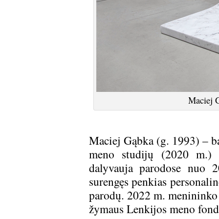
Maciej G
Maciej Gąbka (g. 1993) – ba
meno studijų (2020 m.) m
dalyvauja parodose nuo 2
surengęs penkias personalin
parodų. 2022 m. menininko k
žymaus Lenkijos meno fondo