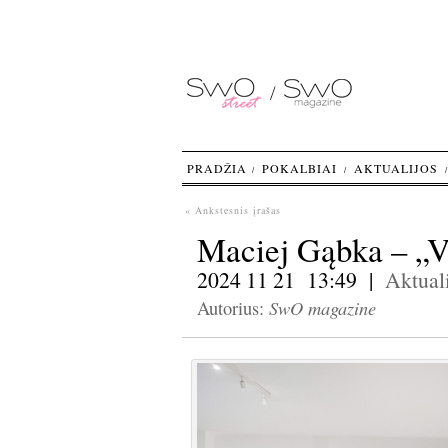
PRADŽIA
POKALBIAI
AKTUALIJOS
« Ankstesnis įrašas
Maciej Gąbka – „Va
2024 11 21 13:49 |
Aktuali
SwO magazine
Autorius: