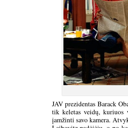
JAV prezidentas Barack Oba
tik keletas veidų, kuriuos
įamžinti savo kamera. Atvyk
Leibovitz padėjėju, o po ke