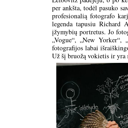
per ankšta, todėl pasuko sa
profesionalią fotografo kar
legenda tapusiu Richard A
įžymybių portretus. Jo foto
„Vogue“, „New Yorker“, „
fotografijos labai išraiškin
Už šį bruožą vokietis ir yra