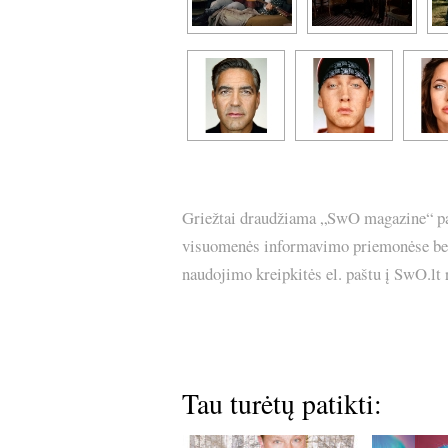
Griežtai draudžiama „SwO magazine“ pask
visuomenės informavimo priemonėse bei p
naudojimo kreipkitės el. paštu į SwO.lt
Tau turėtų patikti: