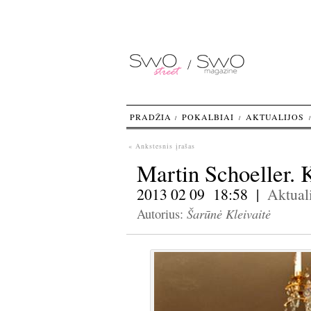
PRADŽIA
POKALBIAI
AKTUALIJOS
« Ankstesnis įrašas
Martin Schoeller. 
2013 02 09 18:58 |
Aktuali
Šarūnė Kleivaitė
Autorius: