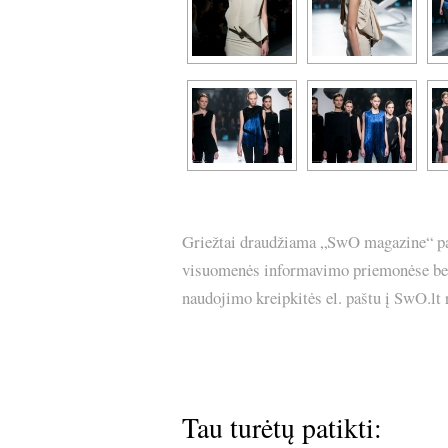
Griežtai draudžiama „SwO magazine“ pask
visuomenės informavimo priemonėse bei p
naudojimo kreipkitės el. paštu į SwO.lt
Tau turėtų patikti: