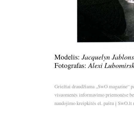
Modelis:
Jacquelyn Jablons
Fotografas:
Alexi Lubomirsk
Griežtai draudžiama „SwO magazine“ pask
visuomenės informavimo priemonėse bei p
naudojimo kreipkitės el. paštu į SwO.lt