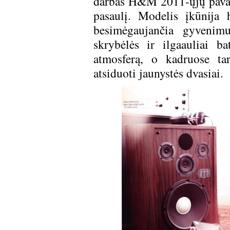
darbas H&M 2011-ųjų pavasa
pasaulį. Modelis įkūnija 
besimėgaujančia gyveni
skrybėlės ir ilgaauliai b
atmosferą, o kadruose tar
atsiduoti jaunystės dvasiai.