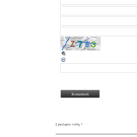
Į puslapio viršų ^