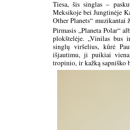
Tiesa, šis singlas – pask
Meksikoje bei Jungtinėje Ka
Other Planets“ muzikantai ža
Pirmasis „Planeta Polar“ al
plokštelėje. „Vinilas bus 
singlų viršelius, kūrė Pa
išjautimu, ji puikiai vie
tropinio, ir kažką sapniško