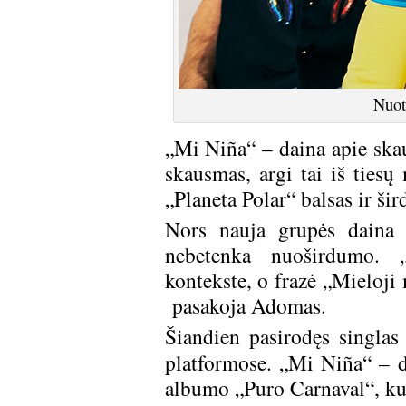
Nuot
„Mi Niña“ – daina apie skaud
skausmas, argi tai iš tiesų
„Planeta Polar“ balsas ir š
Nors nauja grupės daina p
nebetenka nuoširdumo. „
kontekste, o frazė „Mieloji
pasakoja Adomas.
Šiandien pasirodęs singla
platformose. „Mi Niña“ – d
albumo „Puro Carnaval“, kur