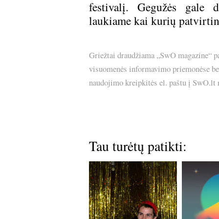
festivalį. Gegužės gale 
laukiame kai kurių patvirtin
Griežtai draudžiama „SwO magazine“ pask
visuomenės informavimo priemonėse bei p
naudojimo kreipkitės el. paštu į SwO.lt
Tau turėtų patikti: