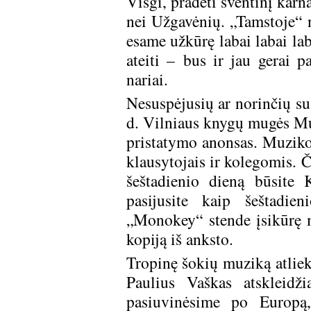
Visgi, pradėti šventinį karn
nei Užgavėnių. „Tamstoje“ 
esame užkūrę labai labai lab
ateiti – bus ir jau gerai p
nariai.
Nesuspėjusių ar norinčių su
d. Vilniaus knygų mugės Muz
pristatymo anonsas. Muzikos
klausytojais ir kolegomis. 
šeštadienio dieną būsite
pasijusite kaip šeštadi
„Monokey“ stende įsikūrę mu
kopiją iš anksto.
Tropinę šokių muziką atliek
Paulius Vaškas atskleidž
pasiuvinėsime po Europą,