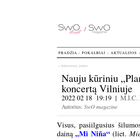
PRADŽIA
POKALBIAI
AKTUALIJOS
« Ankstesnis įrašas
Nauju kūriniu „Plan
koncertą Vilniuje
2022 02 18 19:19 |
M.I.C.
SwO magazine
Autorius:
Visus, pasiilgusius šilum
„Mi Niña“
dainą
(liet.
Mie