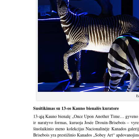
Em
Susitikimas su 13-os Kauno bienalės kuratore
13-ąją Kauno bienalę „Once Upon Another Time… gyveno jie j
ir naratyvo formas, kuruoja Josée Drouin-Brisebois – vyres
šiuolaikinio meno kolekcijas Nacionalinėje Kanados galeri
Brisebois yra prestižinio Kanados „Sobey Art“ apdovanojim