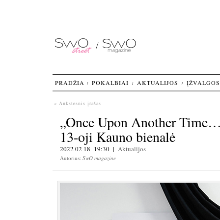
PRADŽIA
POKALBIAI
AKTUALIJOS
ĮŽVALGOS
« Ankstesnis įrašas
„Once Upon Another Time… gy
13-oji Kauno bienalė
2022 02 18 19:30 |
Aktualijos
Autorius:
SwO magazine