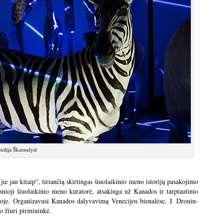
ilija Škarnulytė
au kitaip“, tiriančią skirtingas šiuolaikinio meno istorijų pasakojimo
nioji šiuolaikinio meno kuratorė, atsakinga už Kanados ir tarptautinio
joje. Organizavusi Kanados dalyvavimą Venecijos bienalėse, J. Drouin-
o žiuri pirmininkė.