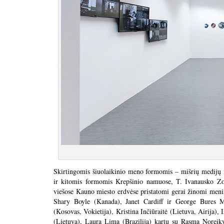
Skirtingomis šiuolaikinio meno formomis – mišrių medijų ins
ir kitomis formomis Krepšinio namuose, T. Ivanausko Zo
viešose Kauno miesto erdvėse pristatomi gerai žinomi meni
Shary Boyle (Kanada), Janet Cardiff ir George Bures Mi
(Kosovas, Vokietija), Kristina Inčiūraitė (Lietuva, Airija
(Lietuva), Laura Lima (Brazilija) kartu su Rasma Noreiky