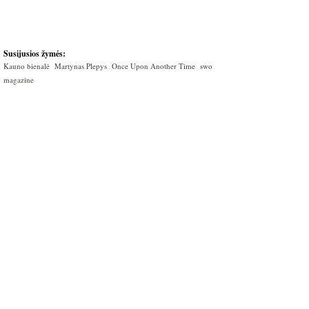
Susijusios žymės:
Kauno bienalė
Martynas Plepys
Once Upon Another Time
swo
magazine