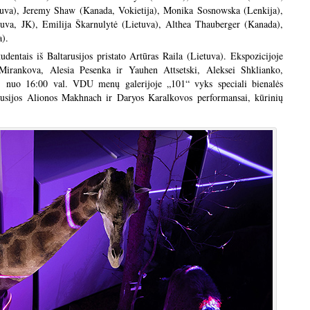
tuva), Jeremy Shaw (Kanada, Vokietija), Monika Sosnowska (Lenkija),
etuva, JK), Emilija Škarnulytė (Lietuva), Althea Thauberger (Kanada),
a).
dentais iš Baltarusijos pristato Artūras Raila (Lietuva). Ekspozicijoje
rankova, Alesia Pesenka ir Yauhen Attsetski, Aleksei Shklianko,
, nuo 16:00 val. VDU menų galerijoje „101“ vyks speciali bienalės
usijos Alionos Makhnach ir Daryos Karalkovos performansai, kūrinių