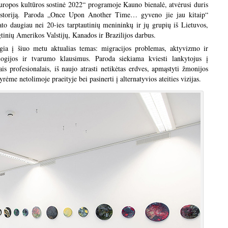
uropos kultūros sostinė 2022“ programoje Kauno bienalė, atvėrusi duris
ją istoriją. Paroda „Once Upon Another Time… gyveno jie jau kitaip“
ato daugiau nei 20-ies tarptautinių menininkų ir jų grupių iš Lietuvos,
gtinių Amerikos Valstijų, Kanados ir Brazilijos darbus.
lgia į šiuo metu aktualias temas: migracijos problemas, aktyvizmo ir
ogijos ir tvarumo klausimus. Paroda siekiama kviesti lankytojus į
is profesionalais, iš naujo atrasti netikėtas erdves, apmąstyti žmonijos
ėme netolimoje praeityje bei pasinerti į alternatyvios ateities vizijas.