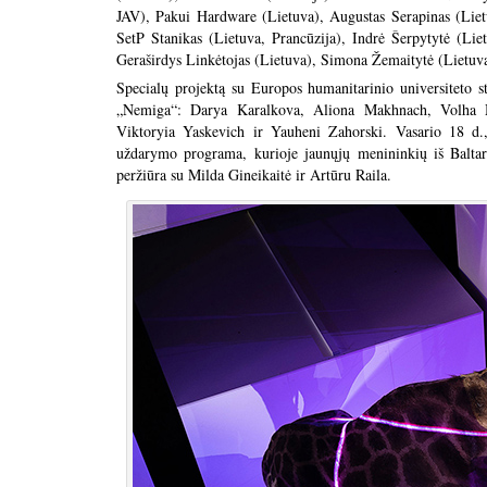
JAV), Pakui Hardware (Lietuva), Augustas Serapinas (Lie
SetP Stanikas (Lietuva, Prancūzija), Indrė Šerpytytė (Li
Geraširdys Linkėtojas (Lietuva), Simona Žemaitytė (Lietuv
Specialų projektą su Europos humanitarinio universiteto stu
„Nemiga“: Darya Karalkova, Aliona Makhnach, Volha Mi
Viktoryia Yaskevich ir Yauheni Zahorski. Vasario 18 d.
uždarymo programa, kurioje jaunųjų menininkių iš Baltar
peržiūra su Milda Gineikaitė ir Artūru Raila.