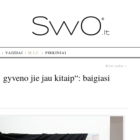
VAIZDAI
M.I.C.
PIRKINIAI
Kitas įrašas »
veno jie jau kitaip“: baigiasi