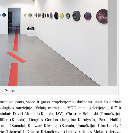
Nemiga
taliacijomis, video ir garso projekcijomis, skulptūra, tekstilės darbais
ologijos muziejuje, Velnių muziejuje, VDU menų galerijoje „101” ir
ninkai: David Altmejd (Kanada, JAV), Christian Boltanski (Prancūzija),
ller (Kanada), Douglas Gordon (Jungtinė Karalystė), Petrit Halilaj
), Isuma (Kanada), Kapwani Kiwanga (Kanada, Prancūzija), Lina Lapelytė
te (Lietuva) ir Giedre Kriaučionyte (Lietuva), Jonas Mekas (Lietuva,