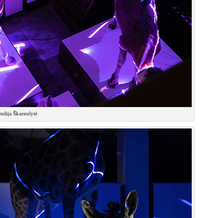
ilija Škarnulytė