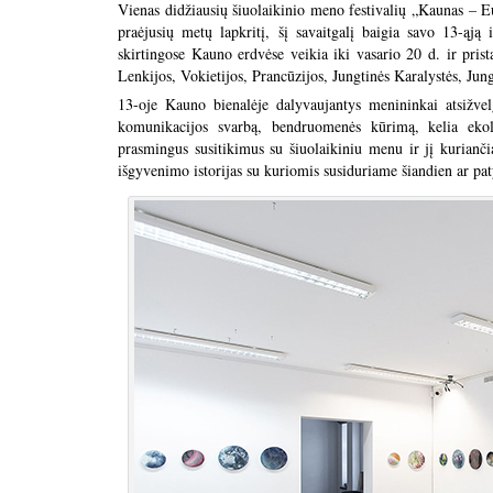
Vienas didžiausių šiuolaikinio meno festivalių „Kaunas – E
praėjusių metų lapkritį, šį savaitgalį baigia savo 13-ą
skirtingose Kauno erdvėse veikia iki vasario 20 d. ir prist
Lenkijos, Vokietijos, Prancūzijos, Jungtinės Karalystės, Jun
13-oje Kauno bienalėje dalyvaujantys menininkai atsižve
komunikacijos svarbą, bendruomenės kūrimą, kelia ekol
prasmingus susitikimus su šiuolaikiniu menu ir jį kuriančia
išgyvenimo istorijas su kuriomis susiduriame šiandien ar patyr