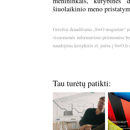
menininkais, kūrybines d
šiuolaikinio meno pristatym
Griežtai draudžiama „SwO magazine“ pask
visuomenės informavimo priemonėse bei p
naudojimo kreipkitės el. paštu į SwO.lt
Tau turėtų patikti: