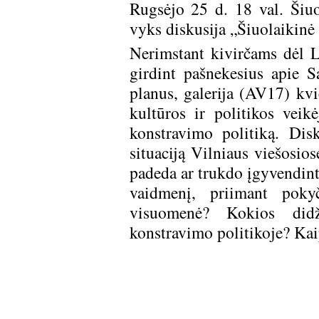
Rugsėjo 25 d. 18 val. Šiuo
vyks diskusija „Šiuolaikinė 
Nerimstant kivirčams dėl L
girdint pašnekesius apie 
planus, galerija (AV17) kvi
kultūros ir politikos veik
konstravimo politiką. Dis
situaciją Vilniaus viešosio
padeda ar trukdo įgyvendint
vaidmenį, priimant pokyč
visuomenė? Kokios didž
konstravimo politikoje? Kaip