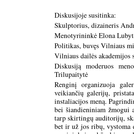
Diskusijoje susitinka:
Skulptorius, dizaineris And
Menotyrininkė Elona Lubyt
Politikas, buvęs Vilniaus m
Vilniaus dailės akademijos 
Diskusiją moderuos menoty
Trilupaitytė
Renginį organizuoja gale
veikiančių galerijų, pristat
instaliacijos meną. Pagrindin
bei šiandieniniam žmogui a
tarp skirtingų auditorijų, s
bet ir už jos ribų, vystoma