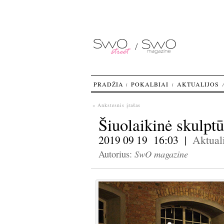
PRADŽIA
POKALBIAI
AKTUALIJOS
« Ankstesnis įrašas
Šiuolaikinė skulptūr
2019 09 19 16:03 |
Aktuali
SwO magazine
Autorius: