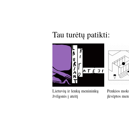
Tau turėtų patikti:
Lietuvių ir lenkų menininkų
Penkios moksl
žvilgsnis į ateitį
įkvėptos men