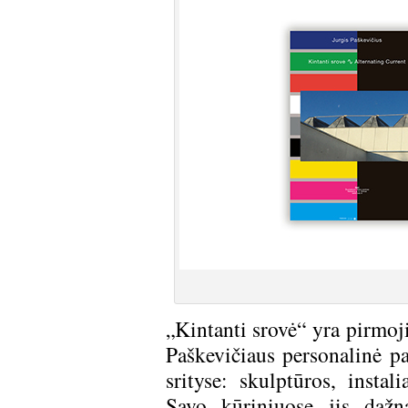
„Kintanti srovė“ yra pirmoji
Paškevičiaus personalinė pa
srityse: skulptūros, instal
Savo kūriniuose jis dažn