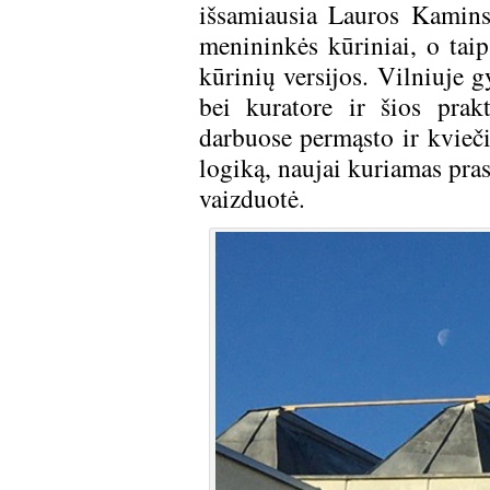
išsamiausia Lauros Kamins
menininkės kūriniai, o tai
kūrinių versijos. Vilniuje 
bei kuratore ir šios prak
darbuose permąsto ir kvieč
logiką, naujai kuriamas pras
vaizduotė.