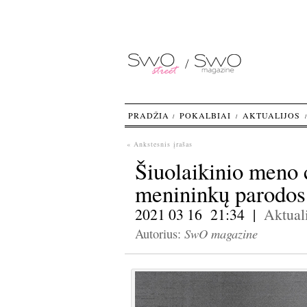
PRADŽIA
POKALBIAI
AKTUALIJOS
« Ankstesnis įrašas
Šiuolaikinio meno c
menininkų parodos
2021 03 16 21:34 |
Aktuali
SwO magazine
Autorius: