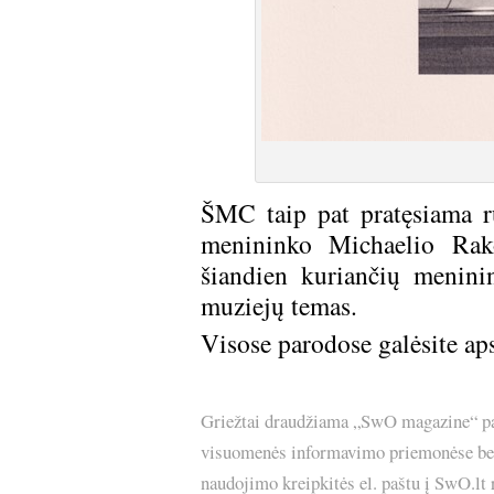
ŠMC taip pat pratęsiama r
menininko Michaelio Rako
šiandien kuriančių menini
muziejų temas.
Visose parodose galėsite ap
Griežtai draudžiama „SwO magazine“ pask
visuomenės informavimo priemonėse bei p
naudojimo kreipkitės el. paštu į SwO.lt