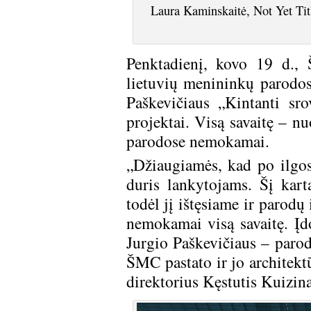
Laura Kaminskaitė, Not Yet Tit
Penktadienį, kovo 19 d., 
lietuvių menininkų parodo
Paškevičiaus „Kintanti sr
projektai. Visą savaitę – n
parodose nemokamai.
„Džiaugiamės, kad po ilgos
duris lankytojams. Šį kart
todėl jį ištęsiame ir parodų
nemokamai visą savaitę. Įd
Jurgio Paškevičiaus – parodo
ŠMC pastato ir jo architek
direktorius Kęstutis Kuizin