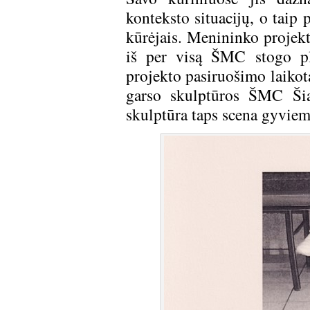
konteksto situacijų, o taip 
kūrėjais. Menininko projektą
iš per visą ŠMC stogo pl
projekto pasiruošimo laikot
garso skulptūros ŠMC Šiau
skulptūra taps scena gyvi