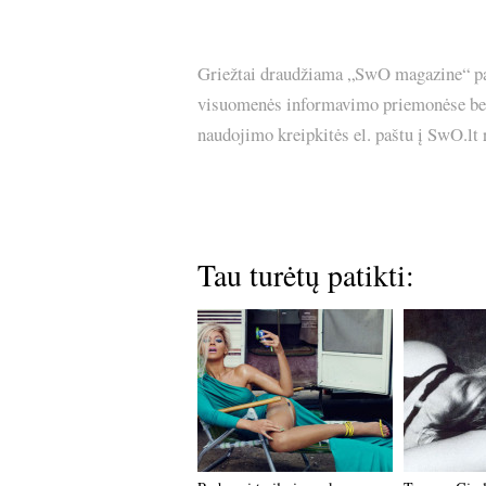
Griežtai draudžiama „SwO magazine“ pask
visuomenės informavimo priemonėse bei p
naudojimo kreipkitės el. paštu į SwO.lt
Tau turėtų patikti: