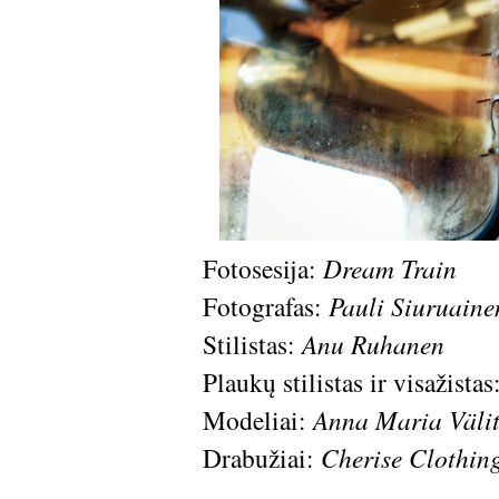
Fotosesija:
Dream Train
Fotografas:
Pauli Siuruaine
Stilistas:
Anu Ruhanen
Plaukų stilistas ir visažistas
Modeliai:
Anna Maria Väli
Drabužiai:
Cherise Clothin