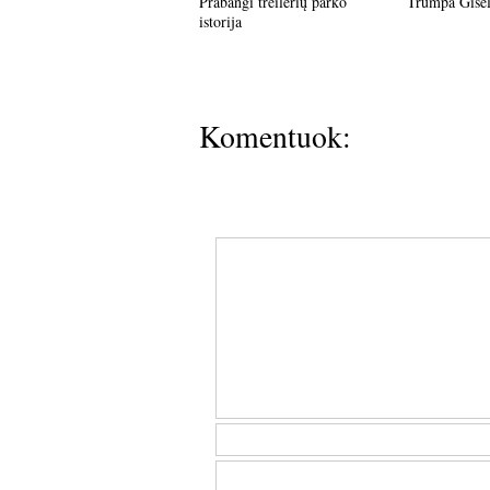
Prabangi treilerių parko
Trumpa Gisele
istorija
Komentuok: