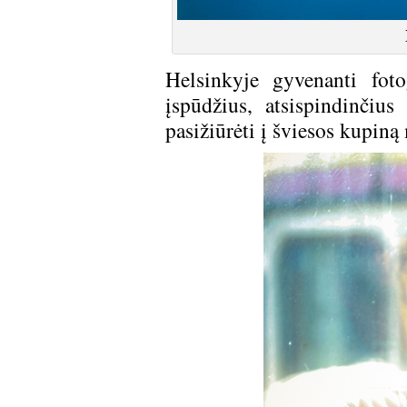
Helsinkyje gyvenanti foto
įspūdžius, atsispindinčiu
pasižiūrėti į šviesos kupiną