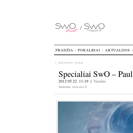
PRADŽIA
POKALBIAI
AKTUALIJOS
« Ankstesnis įrašas
Specialiai SwO – Pauli
2012 05 22 11:19 |
Vaizdai
Autorius:
www.swo.lt