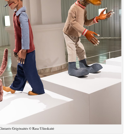
arės Grigėnaitės © Rasa Ušinskaitė