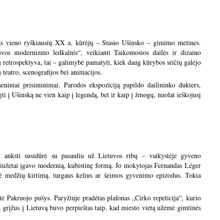
ias vieno ryškiausių XX a. kūrėjų – Stasio Ušinsko – gimimo metines.
uvos modernizmo ledkalnis“, veikianti Taikomosios dailės ir dizaino
 retrospektyva, tai – galimybė pamatyti, kiek daug kūrybos sričių galėjo
 teatro, scenografijos bei animacijos.
eniniai prisiminimai. Parodos ekspoziciją papildo dailininko dukters,
ti į Ušinską ne vien kaip į legendą, bet ir kaip į žmogų, nuolat ieškojusį
 anksti susidūrė su pasauliu už Lietuvos ribų – vaikystėje gyveno
siužetai įgavo modernią, kubistinę formą. Jo mokytojas Fernandas Léger
apė medžių kirtimą, turgaus kelius ar šeimos gyvenimo epizodus. Tokia
ė Pakruojo pušys. Paryžiuje pradėtas plafonas „Cirko repeticija“, kurio
s, grįžus į Lietuvą buvo perpieštas taip, kad miesto vietą užėmė gimtinės