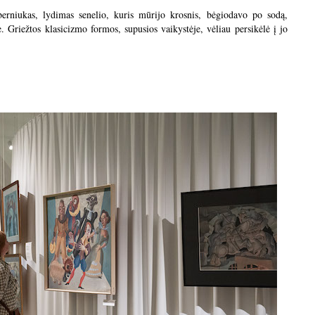
berniukas, lydimas senelio, kuris mūrijo krosnis, bėgiodavo po sodą,
. Griežtos klasicizmo formos, supusios vaikystėje, vėliau persikėlė į jo