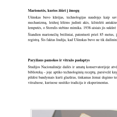
Marionetės, kurios žiūri į žmogų
Ušinskas buvo kūrėjas, technologijas naudojęs kaip sa
mechanizmą, leidusį lėlėms judinti akis, kilstelėti antaki
lemputės, o Storulis stebino mimika. 1938-aisiais jis sukūrė
Šiandien marionečių brėžiniai, patentuoti prieš 85 metus,
registrą. Šis faktas liudija, kad Ušinskas buvo ne tik dailinin
Paryžiaus pamokos ir vitražo paslaptys
Studijos Nacionalinėje dailės ir amatų konservatorijoje atv
biblioteką – joje aptiko technologinių receptų, parsivežė kn
pildėsi bandymais kurti glazūras, tinkamas žemai degimo tem
vitražuose, kuriuose susitiko tradicija ir eksperimentas.