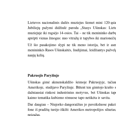
Lietuvos nacionalinis dailės muziejus šiemet mini 120-ąs
Jubiliejų pažymi didžiulė paroda „Stasys Ušinskas: Liet
muziejuje iki rugsėjo 14-osios. Tai – ne tik menininko darbų
aprėpti vienas žmogus: nuo vitražų ir tapybos iki marionečių
Už šio pasakojimo slypi ne tik meno istorija, bet ir asm
menininkės Rasos Ušinskaitės, liudijimai, leidžiantys pažvelg
naujų kelių.
Pakruojis Paryžiuje
Ušinskas gimė akmenskaldžio šeimoje Pakruojyje, tačiau
Amerikoje, studijavo Paryžiuje. Būtent ten gimtojo krašto 
dažniausiai rinkosi industrinius motyvus, bet Ušinskas t
kaimo tematika kubizmo rėmuose tapo netikėta ir savita.
Dar daugiau – Niujorko dangoraižius jo paveiksluose pakeit
fone iš pradžių turėjo iškilti Amerikos metropolijos silueta
peizažas.