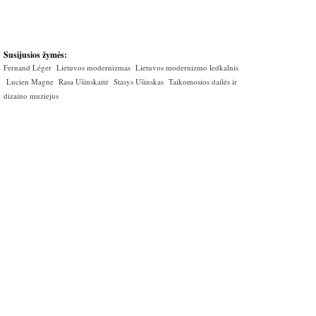
Susijusios žymės:
Fernand Léger
Lietuvos modernizmas
Lietuvos modernizmo ledkalnis
Lucien Magne
Rasa Ušinskaitė
Stasys Ušinskas
Taikomosios dailės ir
dizaino muziejus