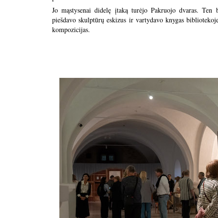
Jo mąstysenai didelę įtaką turėjo Pakruojo dvaras. Ten 
piešdavo skulptūrų eskizus ir vartydavo knygas bibliotekoje
kompozicijas.