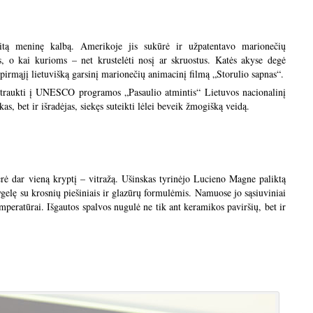
vitą meninę kalbą. Amerikoje jis sukūrė ir užpatentavo marionečių
us, o kai kurioms – net krustelėti nosį ar skruostus. Katės akyse degė
 pirmąjį lietuvišką garsinį marionečių animacinį filmą „Storulio sapnas“.
 įtraukti į UNESCO programos „Pasaulio atmintis“ Lietuvos nacionalinį
kas, bet ir išradėjas, siekęs suteikti lėlei beveik žmogišką veidą.
ėrė dar vieną kryptį – vitražą. Ušinskas tyrinėjo Lucieno Magne paliktą
ygelę su krosnių piešiniais ir glazūrų formulėmis. Namuose jo sąsiuviniai
peratūrai. Išgautos spalvos nugulė ne tik ant keramikos paviršių, bet ir