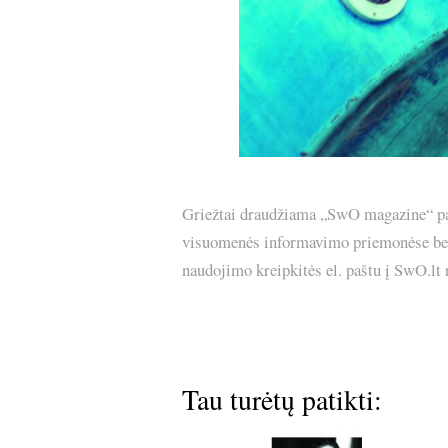
Griežtai draudžiama „SwO magazine“ pask
visuomenės informavimo priemonėse bei p
naudojimo kreipkitės el. paštu į SwO.lt
Tau turėtų patikti: