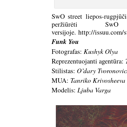
SwO street liepos-rugpjūči
peržiūrėti SwO
versijoje.
http://issuu.com/
Funk You
Fotografas:
Kushyk Olya
Reprezentuojanti agentūra:
Stilistas:
O’dary Tvoronovic
MUA:
Tanriko Krivosheeva
Modelis:
Ljuba Varga