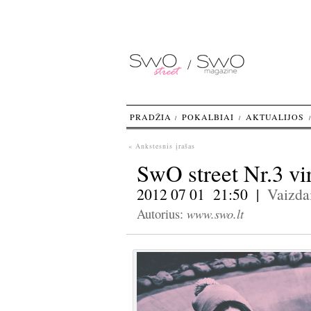
PRADŽIA
POKALBIAI
AKTUALIJOS
« Ankstesnis įrašas
SwO street Nr.3 vir
2012 07 01 21:50 |
Vaizda
www.swo.lt
Autorius: