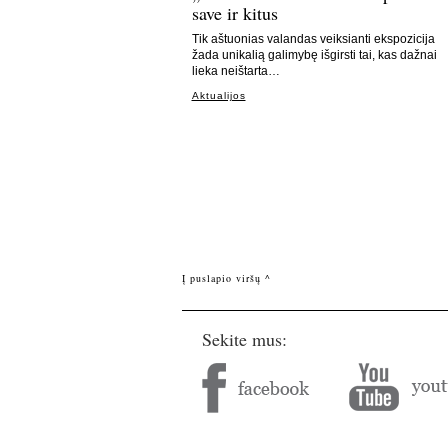
save ir kitus
Tik aštuonias valandas veiksianti ekspozicija
žada unikalią galimybę išgirsti tai, kas dažnai
lieka neištarta…
Aktualijos
Į puslapio viršų ^
Sekite mus: