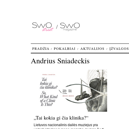
PRADŽIA
POKALBIAI
AKTUALIJOS
ĮŽVALGOS
Andrius Sniadeckis
„Tai kokia gi čia klinika?“
Lietuvos nacionalinis dailės muziejus yra