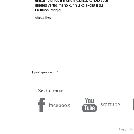
unikali istorijos ir meno mozaika, kurioje švyti
didelės vertės meno kūrinių kolekcija ir su
Lietuvos istorijai…
Aktualijos
Į puslapio viršų ^
Sekite mus:
Copyright 