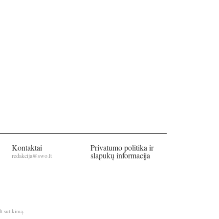
Kontaktai
Privatumo politika ir
slapukų informacija
redakcija@swo.lt
t sutikimą.