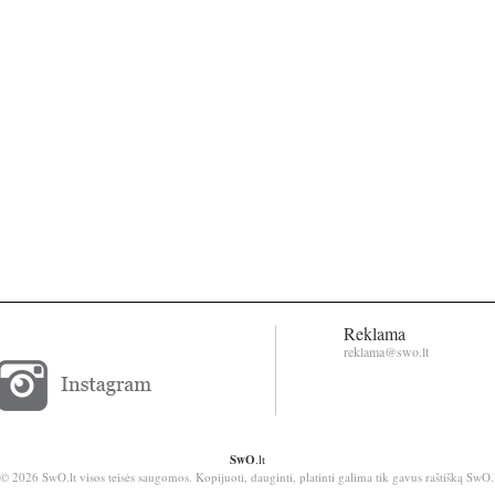
Reklama
reklama@swo.lt
SwO
.lt
© 2026 SwO.lt visos teisės saugomos. Kopijuoti, dauginti, platinti galima tik gavus raštišką SwO.l