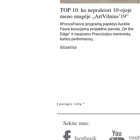
TOP 10: ko nepraleisti 10-ojoje
meno mugėje „ArtVilnius’19“
#FocusFrance programą papildys Aurélie
Faure kuruojama projektinė paroda „On the
Edge“ ir naujosios Prancūzijos menininkų
kartos performansų…
Aktualijos
Į puslapio viršų ^
Sekite mus: