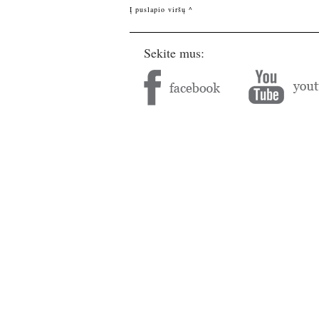
Į puslapio viršų ^
Sekite mus: