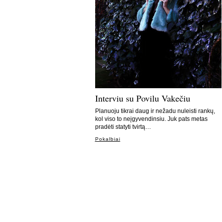
Interviu su Povilu Vakečiu
Planuoju tikrai daug ir nežadu nuleisti rankų,
kol viso to neįgyvendinsiu. Juk pats metas
pradėti statyti tvirtą…
Pokalbiai