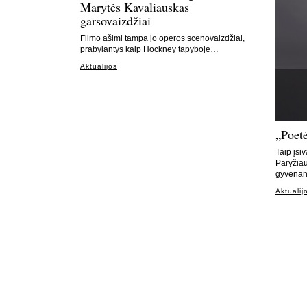
Marytės Kavaliauskas
garsovaizdžiai
Filmo ašimi tampa jo operos scenovaizdžiai,
prabylantys kaip Hockney tapyboje…
Aktualijos
„Poetė
Taip įsi
Paryžia
gyvena
Aktualij