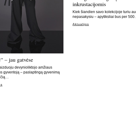
inkrustacijomis
Kiek šiandien savo kolekcijoje turiu au
nepasakysiu – apytiksliai bus per 50
Aktualijos
“ – jau gatvėse
vaizduoju devynioliktojo amžiaus
us gyventoją – paslaptingą gyvenimą
nčią…
os