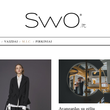
VAIZDAI
M.I.C.
PIRKINIAI
Avangardas su gėlių