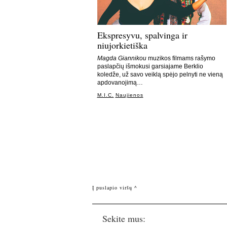
Ekspresyvu, spalvinga ir
niujorkietiška
Magda Giannikou
muzikos filmams rašymo
paslapčių išmokusi garsiajame Berklio
koledže, už savo veiklą spėjo pelnyti ne vieną
apdovanojimą…
M.I.C.
Naujienos
Į puslapio viršų ^
Sekite mus: