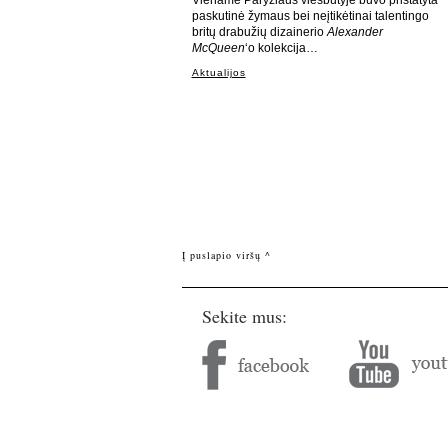
Viename Paryžiaus viešbutyje buvo pristatyta
paskutinė žymaus bei neįtikėtinai talentingo
britų drabužių dizainerio
Alexander
McQueen
‘o kolekcija…
Aktualijos
Į puslapio viršų ^
Sekite mus: