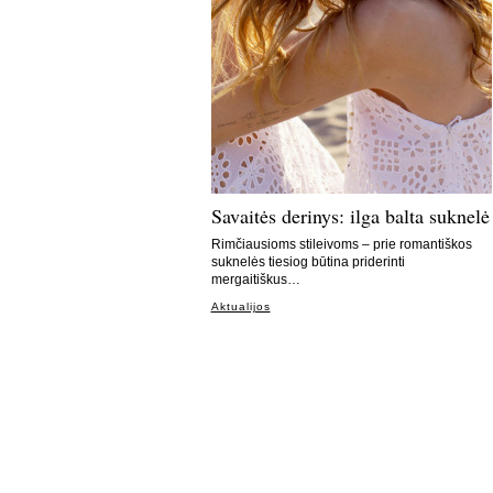
Savaitės derinys: ilga balta suknelė
Rimčiausioms stileivoms – prie romantiškos
suknelės tiesiog būtina priderinti
mergaitiškus…
Aktualijos