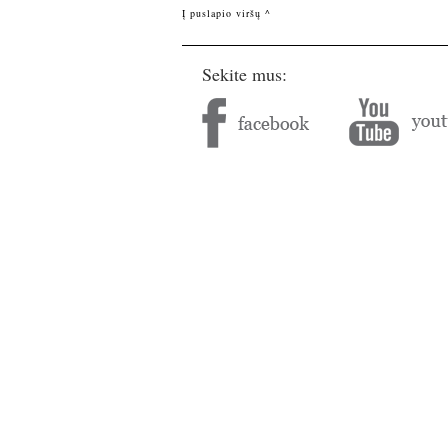
Į puslapio viršų ^
Sekite mus: