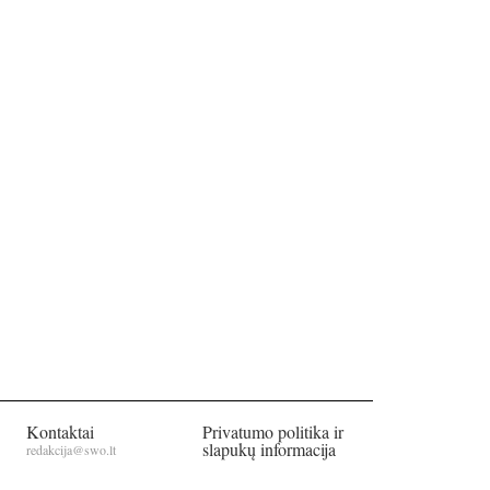
Kontaktai
Privatumo politika ir
slapukų informacija
redakcija@swo.lt