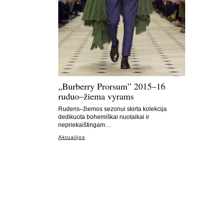
„Burberry Prorsum” 2015–16
ruduo–žiema vyrams
Rudens–žiemos sezonui skirta kolekcija
dedikuota bohemiškai nuotaikai ir
nepriekaištingam…
Aktualijos