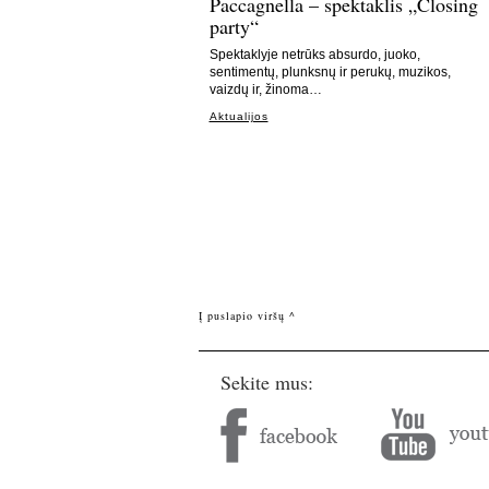
Paccagnella – spektaklis „Closing
party“
Spektaklyje netrūks absurdo, juoko,
sentimentų, plunksnų ir perukų, muzikos,
vaizdų ir, žinoma…
Aktualijos
Į puslapio viršų ^
Sekite mus: