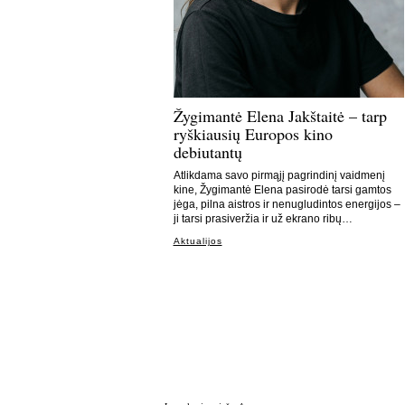
Žygimantė Elena Jakštaitė – tarp
ryškiausių Europos kino
debiutantų
Atlikdama savo pirmąjį pagrindinį vaidmenį
kine, Žygimantė Elena pasirodė tarsi gamtos
jėga, pilna aistros ir nenugludintos energijos –
ji tarsi prasiveržia ir už ekrano ribų…
Aktualijos