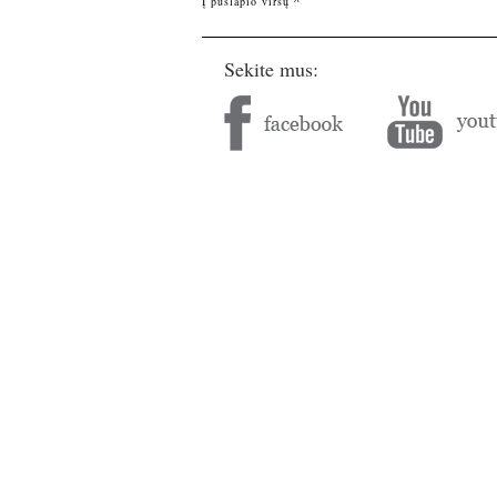
Į puslapio viršų ^
Sekite mus: