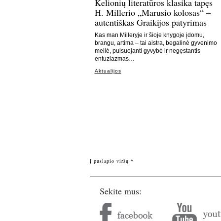
Kelionių literatūros klasika tapęs
H. Millerio „Marusio kolosas“ –
autentiškas Graikijos patyrimas
Kas man Milleryje ir šioje knygoje įdomu,
brangu, artima – tai aistra, begalinė gyvenimo
meilė, pulsuojanti gyvybė ir negęstantis
entuziazmas…
Aktualijos
Į puslapio viršų ^
Sekite mus: