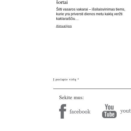
šortai
Šilti vasaros vakarai – išsilaisvinimas tiems,
kurie yra priversti dienos metu kaklą veržti
kaklaraiščiu…
Aktualijos
Į puslapio viršų ^
Sekite mus: