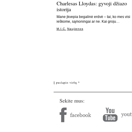
Charlesas Lloydas: gyvoji džiazo
istorija
Mane įkvepia begalinė erdvė – tai, ko mes visi
ieškome, sąmoningai ar ne. Kai groju…
M.I.C.
Naujienos
Į puslapio viršų ^
Sekite mus: