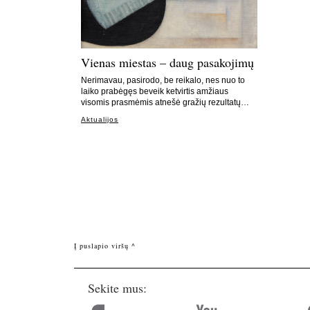
Vienas miestas – daug pasakojimų
Nerimavau, pasirodo, be reikalo, nes nuo to
laiko prabėgęs beveik ketvirtis amžiaus
visomis prasmėmis atnešė gražių rezultatų…
Aktualijos
Į puslapio viršų ^
Sekite mus: