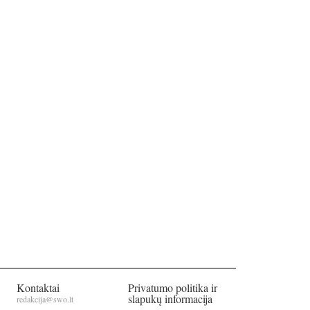
Kontaktai
Privatumo politika ir
slapukų informacija
redakcija@swo.lt