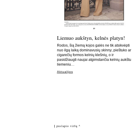
Liemuo aukštyn, kelnės platyn!
Rodos, šią žiemą kojos galės ne tik atsikvėpti
nuo ilgą laiką dominavusių
skinny
, pieštuko ar
cigarečių formos kelnių klešnių, o ir
pasidžiaugti naujai atgimstančia kelnių aukštu
liemeniu…
Aktualijos
Į puslapio viršų ^