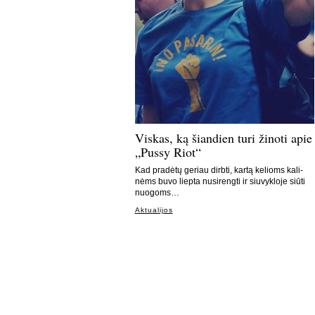
Viskas, ką šiandien turi žinoti apie
„Pussy Riot“
Kad pra­dė­tų ge­riau dirb­ti, kar­tą ke­lioms ka­li­
nėms bu­vo liep­ta nu­si­reng­ti ir siu­vyk­lo­je siū­ti
nuo­goms…
Aktualijos