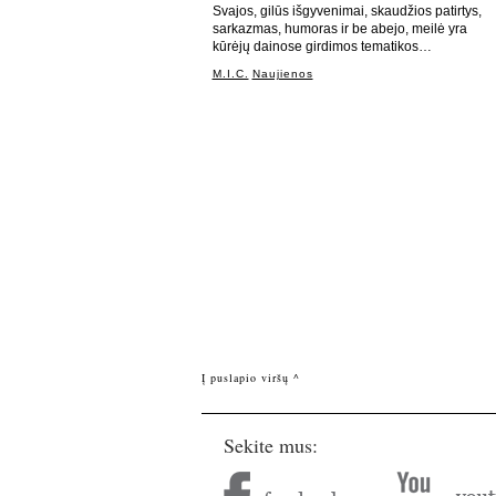
Svajos, gilūs išgyvenimai, skaudžios patirtys,
sarkazmas, humoras ir be abejo, meilė yra
kūrėjų dainose girdimos tematikos…
M.I.C.
Naujienos
Į puslapio viršų ^
Sekite mus: