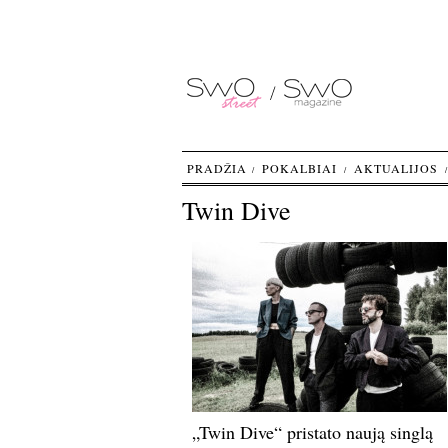
PRADŽIA
POKALBIAI
AKTUALIJOS
Twin Dive
„Twin Dive“ pristato naują singlą