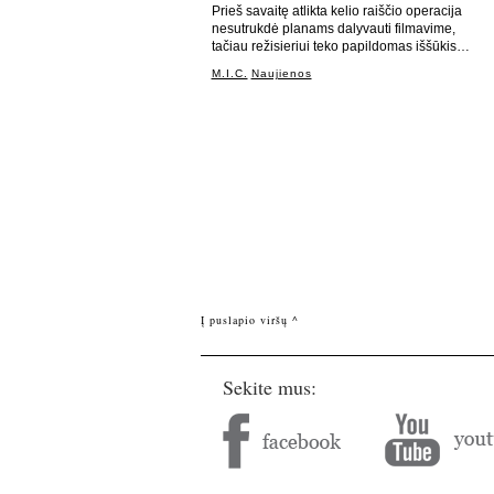
Prieš savaitę atlikta kelio raiščio operacija
nesutrukdė planams dalyvauti filmavime,
tačiau režisieriui teko papildomas iššūkis…
M.I.C.
Naujienos
Į puslapio viršų ^
Sekite mus: