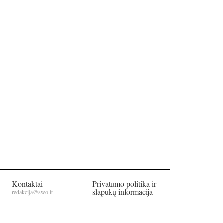
Kontaktai
Privatumo politika ir
slapukų informacija
redakcija@swo.lt