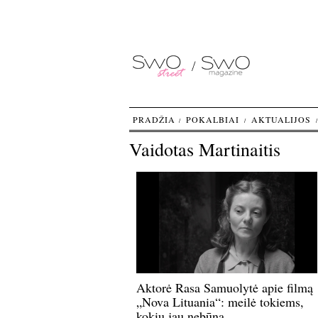
PRADŽIA
POKALBIAI
AKTUALIJOS
Vaidotas Martinaitis
Aktorė Rasa Samuolytė apie filmą
„Nova Lituania“: meilė tokiems,
kokių jau nebūna