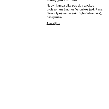
Nebyli įtampa piką pasiekia atvykus
profesoriaus žmonos Veronikos (akt. Rasa
Samuolytė) mamai (akt. Eglė Gabrėnaitė),
pasiryžusiai…
Aktualijos