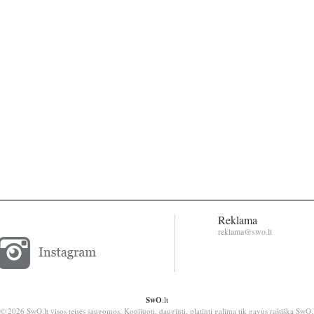
Reklama
reklama@swo.lt
SwO
.lt
© 2026 SwO.lt visos teisės saugomos. Kopijuoti, dauginti, platinti galima tik gavus raštišką SwO.l