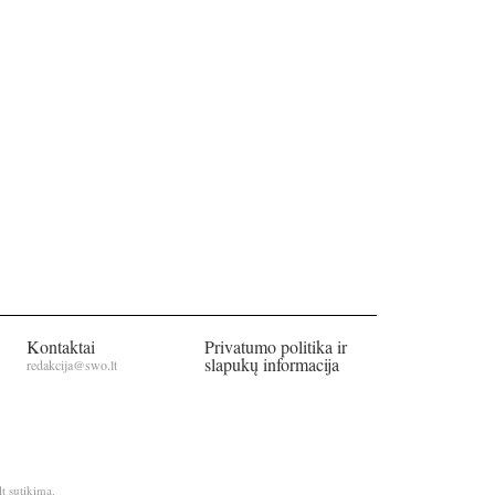
Kontaktai
Privatumo politika ir
slapukų informacija
redakcija@swo.lt
t sutikimą.