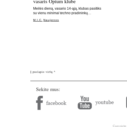
vasaris Opium klube
Meilės dieną, vasario 14-ąją, klubas pasitiks
su vienu
minimal techno
pradininkų…
M.I.C.
Naujienos
Į puslapio viršų ^
Sekite mus:
Copyright 