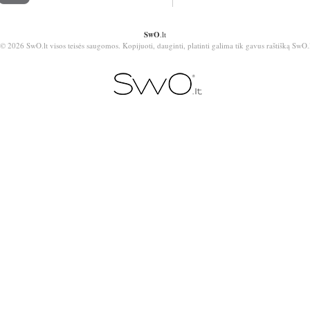
SwO
.lt
© 2026 SwO.lt visos teisės saugomos. Kopijuoti, dauginti, platinti galima tik gavus raštišką SwO.l