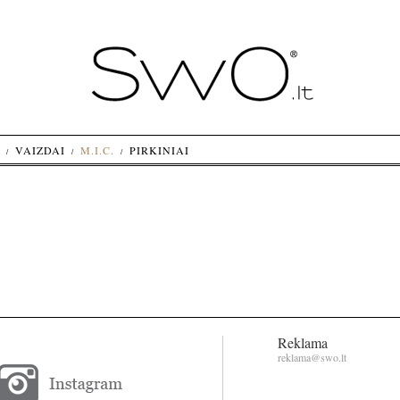
VAIZDAI
M.I.C.
PIRKINIAI
Reklama
reklama@swo.lt